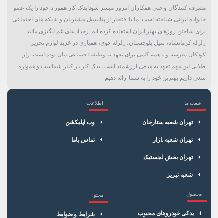
مصرف کنندگان و حتی همکاران امروز میسر شود!یدک کار هموراه خود را یک عضو
خانواده ایرانی شناخته است. ما با افتخار از پتانسیل مشتریان و شبکه های اجتماعی
برای ساختن روزهای بهتر ایران استفاده کرده ایم. رخداد های غم انگیزی مانند
زلزله کرمانشاه، سیل بلوچستان، زلزله خوی، همیاری در خرید لوازم تحریر
کودکان مدرسه و... همه گامی برای تعهد به وظیفه اجتماعی مان بوده است. راز
طلایی این مهم تعهد به هدفی ارزشمند است. یدک کار در کنار شماست و همواره
سعی داریم بهترین خود را به شما ارائه دهیم
شعب ما
اطلاعات
×
سبد خرید
تهران شعبه ستارخان
وب اپلیکشن
تهران شعبه بازار
تماس باما
تهران بخش لجستیک
شعبه تبریز
محصول
محتوا
یدکی خودروهای محبوب
شرایط و ضوابط