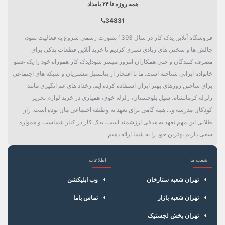
همه روزه تا ۲۴ بامداد
34831
فروشگاه آنلاین یدک کار در سال 1393 بصورت رسمی شروع به فعالیت نمود،
چالش ها و سختی های زیادی سپری کردیم تا خرید آنلاین قطعات یدکی برای
مصرف کنندگان و حتی همکاران امروز میسر شود!یدک کار هموراه خود را یک عضو
خانواده ایرانی شناخته است. ما با افتخار از پتانسیل مشتریان و شبکه های اجتماعی
برای ساختن روزهای بهتر ایران استفاده کرده ایم. رخداد های غم انگیزی مانند
زلزله کرمانشاه، سیل بلوچستان، زلزله خوی، همیاری در خرید لوازم تحریر
کودکان مدرسه و... همه گامی برای تعهد به وظیفه اجتماعی مان بوده است. راز
طلایی این مهم تعهد به هدفی ارزشمند است. یدک کار در کنار شماست و همواره
سعی داریم بهترین خود را به شما ارائه دهیم
شعب ما
اطلاعات
×
سبد خرید
تهران شعبه ستارخان
وب اپلیکشن
تهران شعبه بازار
تماس باما
تهران بخش لجستیک