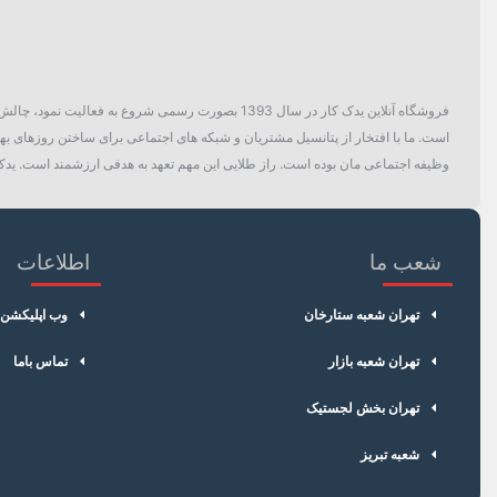
فروشگاه آنلاین یدک کار در سال 1393 بصورت رسمی ش
است. ما با افتخار از پتانسیل مشتریان و شبکه های اجتماعی برای ساختن روزهای بهتر
وظیفه اجتماعی مان بوده است. راز طلایی این مهم تعهد به هدفی ارزشمند است. یدک 
شعب ما
اطلاعات
تهران شعبه ستارخان
وب اپلیکشن
تهران شعبه بازار
تماس باما
تهران بخش لجستیک
شعبه تبریز