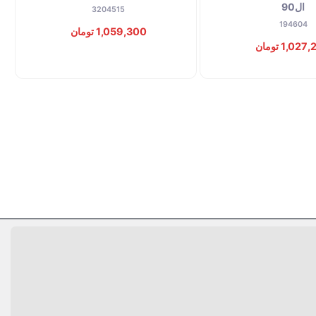
ال90
3204515
194604
1,059,300 تومان
1,02 تومان