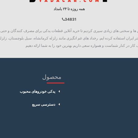
همه روزه تا ۲۴ بامداد
34831
روع به فعالیت نمود، چالش ها و سختی های زیادی سپری کردیم تا خرید آنلاین قطعات یدکی برای مصرف کنند
 ایران استفاده کرده ایم. رخداد های غم انگیزی مانند زلزله کرمانشاه، سیل بلوچستان، زلزله
کار در کنار شماست و همواره سعی داریم بهترین خود را به شما ارائه دهیم
محصول
یدکی خودروهای محبوب
دسترسی سریع