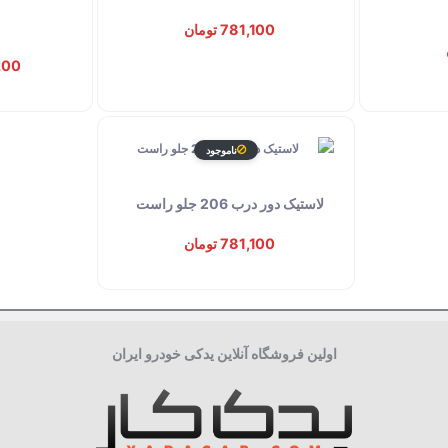
781,100 تومان
7,200
ناموجود
لاستیک دور درب 206 جلو راست
781,100 تومان
اولین فروشگاه آنلاین یدکی خودرو ایران