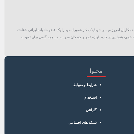
گان و حتی همکاران امروز میسر شود!یدک کار هموراه خود را یک عضو خانواده ایرانی شناخته
 خوی، همیاری در خرید لوازم تحریر کودکان مدرسه و... همه گامی برای تعهد به
محتوا
شرایط و ضوابط
استخدام
گارانتی
شبکه های اجتماعی