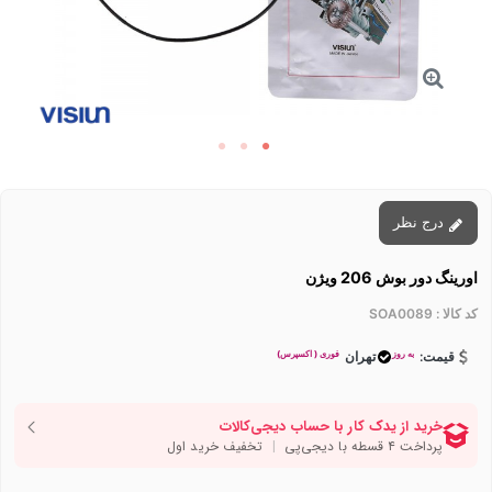
درج نظر
اورینگ دور بوش 206 ویژن
کد کالا :
SOA0089
به روز
فوری ( اکسپرس)
قیمت:
تهران