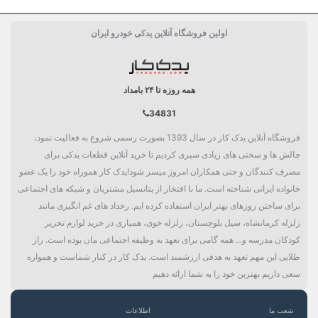
اولین فروشگاه آنلاین یدکی خودرو ایران
همه روزه تا ۲۴ بامداد
34831
فروشگاه آنلاین یدک کار در سال 1393 بصورت رسمی شروع به فعالیت نمود،
چالش ها و سختی های زیادی سپری کردیم تا خرید آنلاین قطعات یدکی برای
مصرف کنندگان و حتی همکاران امروز میسر شود!یدک کار هموراه خود را یک عضو
خانواده ایرانی شناخته است. ما با افتخار از پتانسیل مشتریان و شبکه های اجتماعی
برای ساختن روزهای بهتر ایران استفاده کرده ایم. رخداد های غم انگیزی مانند
زلزله کرمانشاه، سیل بلوچستان، زلزله خوی، همیاری در خرید لوازم تحریر
کودکان مدرسه و... همه گامی برای تعهد به وظیفه اجتماعی مان بوده است. راز
طلایی این مهم تعهد به هدفی ارزشمند است. یدک کار در کنار شماست و همواره
سعی داریم بهترین خود را به شما ارائه دهیم
شعب ما
اطلاعات