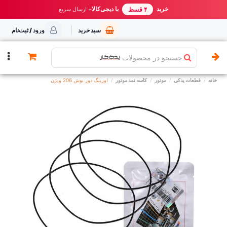
خرید مطمئن از یدک کار
خرید
با دیجی‌کالا
بهترین قیمت ایران
+ ارسال سریع
۴ قسط
سبد خرید
ورود / ثبت‌نام
جستجو در محصولات
خانه
قطعات یدکی
موتور
کاسه نمد موتور
اورینگ دور بوش 206 ویژن