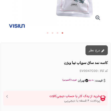
درج نظر
کاسه نمد ساق سوپاپ تیبا ویژن
کد کالا :
SV0047C00
به روز
فوری ( اکسپرس)
قیمت:
تهران