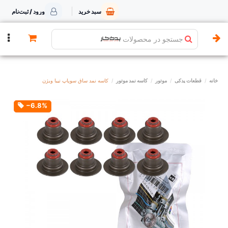
سبد خرید
ورود / ثبت‌نام
جستجو در محصولات
خانه
قطعات یدکی
موتور
کاسه نمد موتور
کاسه نمد ساق سوپاپ تیبا ویژن
‎−6.8%