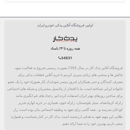
اولین فروشگاه آنلاین یدکی خودرو ایران
همه روزه تا ۲۴ بامداد
34831
فروشگاه آنلاین یدک کار در سال 1393 بصورت رسمی شروع به فعالیت نمود،
چالش ها و سختی های زیادی سپری کردیم تا خرید آنلاین قطعات یدکی برای
مصرف کنندگان و حتی همکاران امروز میسر شود!یدک کار هموراه خود را یک عضو
خانواده ایرانی شناخته است. ما با افتخار از پتانسیل مشتریان و شبکه های اجتماعی
برای ساختن روزهای بهتر ایران استفاده کرده ایم. رخداد های غم انگیزی مانند
زلزله کرمانشاه، سیل بلوچستان، زلزله خوی، همیاری در خرید لوازم تحریر
کودکان مدرسه و... همه گامی برای تعهد به وظیفه اجتماعی مان بوده است. راز
طلایی این مهم تعهد به هدفی ارزشمند است. یدک کار در کنار شماست و همواره
سعی داریم بهترین خود را به شما ارائه دهیم