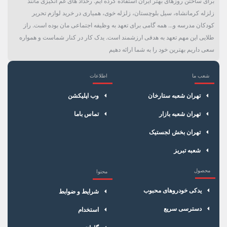
برای ساختن روزهای بهتر ایران استفاده کرده ایم. رخداد های غم انگیزی مانند
زلزله کرمانشاه، سیل بلوچستان، زلزله خوی، همیاری در خرید لوازم تحریر
کودکان مدرسه و... همه گامی برای تعهد به وظیفه اجتماعی مان بوده است. راز
طلایی این مهم تعهد به هدفی ارزشمند است. یدک کار در کنار شماست و همواره
سعی داریم بهترین خود را به شما ارائه دهیم
شعب ما
اطلاعات
×
سبد خرید
تهران شعبه ستارخان
وب اپلیکشن
تهران شعبه بازار
تماس باما
تهران بخش لجستیک
شعبه تبریز
محصول
محتوا
یدکی خودروهای محبوب
شرایط و ضوابط
دسترسی سریع
استخدام