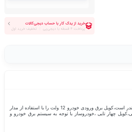
این قطعه از خانواده سیستم تزریق و احتراق خودرو و وظیفه اصلی آن تامین ولتاژ بالا برای شمع موتور و ایجاد جرقه احتراق در سیلندر است،کویل برق ورودی خودرو 12 ولت را با استفاده از مدار
ویل تکی ،کویل دوتایی،کویل چهار تایی ،خودروساز با توجه به سیستم برق خودرو و