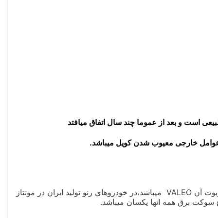
بیعی است و بعد از عموما چند سال اتفاق میافتد
 عوامل خارجی معیوب شدن کویل میباشد.
این محصول از نوع کوئل تکی یا به عبارتی برای هر عدد شمع موتور یک عدد کوئل ساخت فرانسه در بسته بندی والئو میباشد،نوع وایربوت آن VALEO میباشد،در خودروهای رنو تولید ایران در مونتاژ
 سوکت برق همه انها یکسان میباشد.