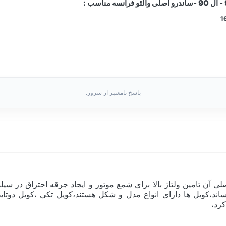
پاسخ نامعتبر از سرور.
صوص به ولتاژهای بالا حدود 10000 ولت میرساند،کویل ها دارای انواع مدل و شکل هستند،ک
رد،