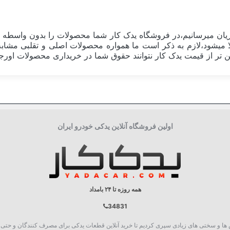
ان میرسانیم،در فروشگاه یدک کار شما محصولات را بدون واسطه و 
اقل 30 درصد قیمت نهایی کالا میشود،لازم به ذکر است ما همواره محصولات اصلی و 
 تر از قیمت یدک کار نتوانند حقوق شما در خریداری محصولات اورجینا
فرانسه FRANCE
کویل
اولین فروشگاه آنلاین یدکی خودرو ایران
همه روزه تا ۲۴ بامداد
34831
روع به فعالیت نمود، چالش ها و سختی های زیادی سپری کردیم تا خرید آنلاین قطعات یدکی برای مصرف کنند