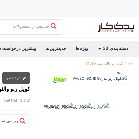
جستجو در محصولات
دسته بندی کالا
ویژه ها
جدیدترین ها
بیشترین درخواست ه
خانه
کویل رنو والئو اصلی VALEO
درج نظر
کویل رنو والئو اص
توقف عرضه
کد کالا :
245104
بررسی ساز