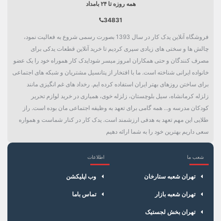
همه روزه تا ۲۴ بامداد
34831
فروشگاه آنلاین یدک کار در سال 1393 بصورت رسمی شروع به فعالیت نمود،
چالش ها و سختی های زیادی سپری کردیم تا خرید آنلاین قطعات یدکی برای
مصرف کنندگان و حتی همکاران امروز میسر شود!یدک کار هموراه خود را یک عضو
خانواده ایرانی شناخته است. ما با افتخار از پتانسیل مشتریان و شبکه های اجتماعی
برای ساختن روزهای بهتر ایران استفاده کرده ایم. رخداد های غم انگیزی مانند
زلزله کرمانشاه، سیل بلوچستان، زلزله خوی، همیاری در خرید لوازم تحریر
کودکان مدرسه و... همه گامی برای تعهد به وظیفه اجتماعی مان بوده است. راز
طلایی این مهم تعهد به هدفی ارزشمند است. یدک کار در کنار شماست و همواره
سعی داریم بهترین خود را به شما ارائه دهیم
شعب ما
اطلاعات
×
سبد خرید
تهران شعبه ستارخان
وب اپلیکشن
تهران شعبه بازار
تماس باما
تهران بخش لجستیک