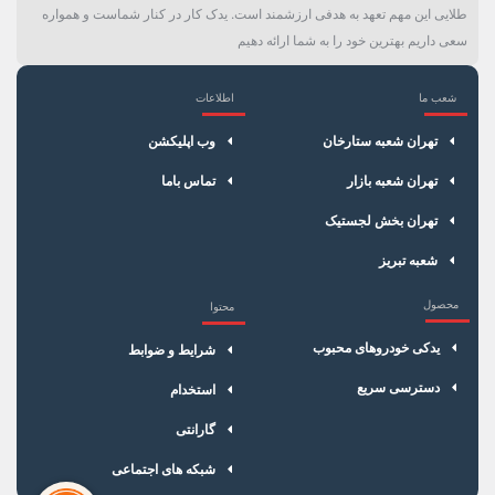
طلایی این مهم تعهد به هدفی ارزشمند است. یدک کار در کنار شماست و همواره
سعی داریم بهترین خود را به شما ارائه دهیم
شعب ما
اطلاعات
×
سبد خرید
تهران شعبه ستارخان
وب اپلیکشن
تهران شعبه بازار
تماس باما
تهران بخش لجستیک
شعبه تبریز
محصول
محتوا
یدکی خودروهای محبوب
شرایط و ضوابط
دسترسی سریع
استخدام
گارانتی
شبکه های اجتماعی