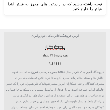
توجه داشته باشید که در رادیاتور های مجهز به فیلتر ابتدا
فیلتر را خارج کنید.
ساخت کشور
بلژیک Belgium
اولین فروشگاه آنلاین یدکی خودرو ایران
حجم خالص
325 میل
دسته بندی
مکمل
همه روزه تا ۲۴ بامداد
34831
فروشگاه آنلاین یدک کار در سال 1393 بصورت رسمی شروع به فعالیت نمود،
چالش ها و سختی های زیادی سپری کردیم تا خرید آنلاین قطعات یدکی برای
مصرف کنندگان و حتی همکاران امروز میسر شود!یدک کار هموراه خود را یک عضو
خانواده ایرانی شناخته است. ما با افتخار از پتانسیل مشتریان و شبکه های اجتماعی
برای ساختن روزهای بهتر ایران استفاده کرده ایم. رخداد های غم انگیزی مانند
زلزله کرمانشاه، سیل بلوچستان، زلزله خوی، همیاری در خرید لوازم تحریر
کودکان مدرسه و... همه گامی برای تعهد به وظیفه اجتماعی مان بوده است. راز