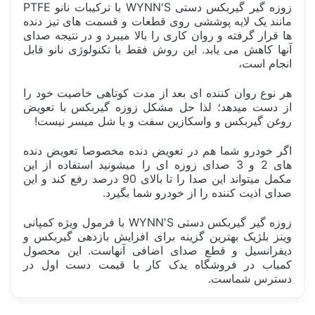
زوزه گیر گیربکس دستی WYNN'S با ترکیبات نانو PTFE
مانند یک لایه پوششی روی قطعات و قسمت های تیز دنده
ها قرار گرفته و روان کاری را بالا میبرد و در نتیجه صدای
آنها کاهش می یابد. این روش فقط با تکنولوژی نانو قابل
انجام است،
هر نوع روان کننده ای بعد از مدت کوتاهی خاصیت خود را
از دست میدهد؛ لذا حل مشکل زوزه گیربکس با تعویض
روغن گیربکس و واسکازین سفت و یا شل میسر نیست!
اگر خودرو شما هم در تعویض دنده مخصوصا تعویض دنده
های 2 و 3 صدای زوزه ای را میشونید استفاده از این
مکمل میتواند این صدا را تا بالای 90 درصد رفع کند و این
صدای اذیت کننده را از خودرو شما بگیرد.
زوزه گیر گیربکس دستی WYNN'S با فرمول ویژه کمپانی
وینز بلژیک بهترین گزینه برای افزایش بازدهی گیربکس و
دیفرانسیل و قطع صدای اضافی آنهاست. این محصول
کمیاب در فروشگاه یدک کار با قیمت دست اول در
دسترس شماست.