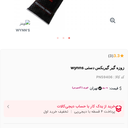
3.3
(3)
زوزه گیر گیربکس دستی wynns
کد کالا :
PN59406
به روز
فوری ( اکسپرس)
قیمت:
تهران