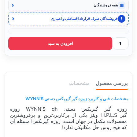
‹
▦
همه فروشندگان
‹
!
فروشندگان طرف قرارداد اقساطی و اعتباری
افزودن به سبد
بررسی محصول
مشخصات
مشخصات فنی و کاربرد زوزه گیر گیربکس دستی WYNN'S
زوزه گیر گیربکس دستی WYNN'S dh زوزه
گیر H.P.L.S وینز یکی از پرکاربردترین و پرفروشترین
محصولات مکمل در جهان است، زوزه گیربکس! مسئله ای
که هیچ روش حل مکانیکی ندارد!