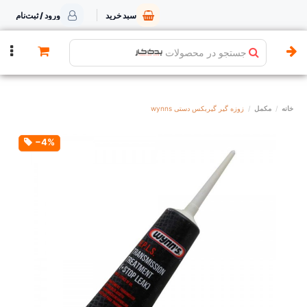
سبد خرید
ورود / ثبت‌نام
جستجو در محصولات
خانه
مکمل
زوزه گیر گیربکس دستی wynns
‎−4%