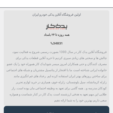
ساخت کشور
بلژیک Belgium
اولین فروشگاه آنلاین یدکی خودرو ایران
حجم خالص
325 میل
دسته بندی
شوینده و جرم گیر
همه روزه تا ۲۴ بامداد
34831
فروشگاه آنلاین یدک کار در سال 1393 بصورت رسمی شروع به فعالیت نمود،
چالش ها و سختی های زیادی سپری کردیم تا خرید آنلاین قطعات یدکی برای
مصرف کنندگان و حتی همکاران امروز میسر شود!یدک کار هموراه خود را یک عضو
خانواده ایرانی شناخته است. ما با افتخار از پتانسیل مشتریان و شبکه های اجتماعی
برای ساختن روزهای بهتر ایران استفاده کرده ایم. رخداد های غم انگیزی مانند
زلزله کرمانشاه، سیل بلوچستان، زلزله خوی، همیاری در خرید لوازم تحریر
کودکان مدرسه و... همه گامی برای تعهد به وظیفه اجتماعی مان بوده است. راز
طلایی این مهم تعهد به هدفی ارزشمند است. یدک کار در کنار شماست و همواره
سعی داریم بهترین خود را به شما ارائه دهیم