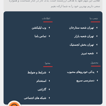
طلایی این مهم تعهد به هدفی ارزشمند است. یدک کار در کنار شماست و همواره
سعی داریم بهترین خود را به شما ارائه دهیم
شعب ما
اطلاعات
×
سبد خرید
تهران شعبه ستارخان
وب اپلیکشن
تهران شعبه بازار
تماس باما
تهران بخش لجستیک
شعبه تبریز
محصول
محتوا
یدکی خودروهای محبوب
شرایط و ضوابط
دسترسی سریع
استخدام
گارانتی
شبکه های اجتماعی