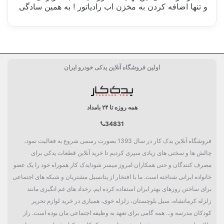
و تنها اضافه کردن به مخزن اب رادیاتور ! به همین سادگی
ساخت کشور
امریکا USA
اولین فروشگاه آنلاین یدکی خودرو ایران
حجم خالص
325 میل
دسته بندی
مکمل
همه روزه تا ۲۴ بامداد
34831
فروشگاه آنلاین یدک کار در سال 1393 بصورت رسمی شروع به فعالیت نمود،
چالش ها و سختی های زیادی سپری کردیم تا خرید آنلاین قطعات یدکی برای
مصرف کنندگان و حتی همکاران امروز میسر شود!یدک کار هموراه خود را یک عضو
خانواده ایرانی شناخته است. ما با افتخار از پتانسیل مشتریان و شبکه های اجتماعی
برای ساختن روزهای بهتر ایران استفاده کرده ایم. رخداد های غم انگیزی مانند
زلزله کرمانشاه، سیل بلوچستان، زلزله خوی، همیاری در خرید لوازم تحریر
کودکان مدرسه و... همه گامی برای تعهد به وظیفه اجتماعی مان بوده است. راز