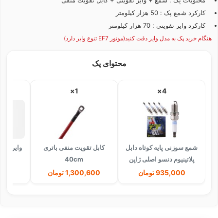
کارکرد شمع پک : 50 هزار کیلومتر
کارکرد وایر تقویتی : 70 هزار کیلومتر
هنگام خرید پک به مدل وایر دقت کنید(موتور EF7 تنوع وایر دارد)
محتوای پک
1×
4×
شمع سوزنی پایه کوتاه دابل
کابل تقویت منفی باتری
پلاتینیوم دنسو اصلی ژاپن
40cm
مدل 
PK20TT-4504
935,000 تومان
1,300,600 تومان
99,200