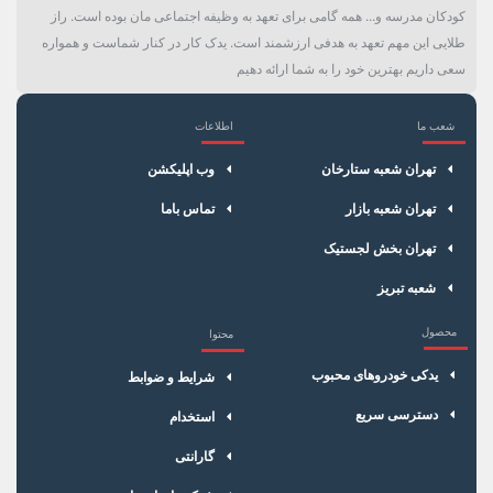
کودکان مدرسه و... همه گامی برای تعهد به وظیفه اجتماعی مان بوده است. راز
طلایی این مهم تعهد به هدفی ارزشمند است. یدک کار در کنار شماست و همواره
سعی داریم بهترین خود را به شما ارائه دهیم
شعب ما
اطلاعات
×
سبد خرید
تهران شعبه ستارخان
وب اپلیکشن
تهران شعبه بازار
تماس باما
تهران بخش لجستیک
شعبه تبریز
محصول
محتوا
یدکی خودروهای محبوب
شرایط و ضوابط
دسترسی سریع
استخدام
گارانتی