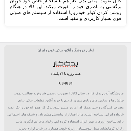
کابل تقویت منفی یدک کار هم با ساختار خاص خود جریان
برگشتی به باطری خود را تقویت میکند. این کالا در هنگام
روشن کردن کولر خودرو یا استفاده از سیستم های صوتی
قوی بسیار کاربردی و مفید است.
سفارش من کی ارسال میشود؟
دسته بندی
پک خودرویی
اولین فروشگاه آنلاین یدکی خودرو ایران
پک خودرویی
افزایش شتاب و قدرت
همه روزه تا ۲۴ بامداد
34831
فروشگاه آنلاین یدک کار در سال 1393 بصورت رسمی شروع به فعالیت نمود،
چالش ها و سختی های زیادی سپری کردیم تا خرید آنلاین قطعات یدکی برای
مصرف کنندگان و حتی همکاران امروز میسر شود!یدک کار هموراه خود را یک عضو
خانواده ایرانی شناخته است. ما با افتخار از پتانسیل مشتریان و شبکه های اجتماعی
برای ساختن روزهای بهتر ایران استفاده کرده ایم. رخداد های غم انگیزی مانند
زلزله کرمانشاه، سیل بلوچستان، زلزله خوی، همیاری در خرید لوازم تحریر