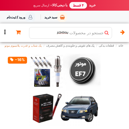
خرید مطمئن از یدک کار
خرید
با دیجی‌کالا
بهترین قیمت ایران
+ ارسال سریع
۴ قسط
سبد خرید
ورود / ثبت‌نام
جستجو در محصولات
خانه
قطعات یدکی
پک های تقویتی و جلوبندی و کاهش مصرف
پک شتاب و قدرت پلاتینیوم موتور EF7 بوش
‎−16%