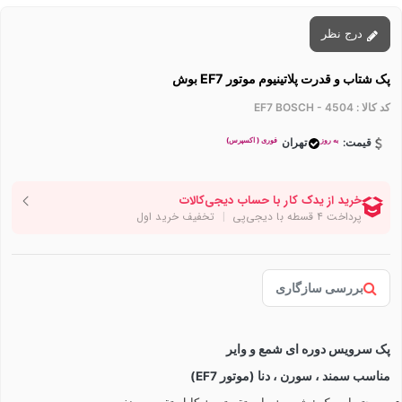
درج نظر
پک شتاب و قدرت پلاتینیوم موتور EF7 بوش
کد کالا :
EF7 BOSCH - 4504
به روز
فوری ( اکسپرس)
قیمت:
تهران
بررسی سازگاری
پک سرویس دوره ای شمع و وایر
مناسب سمند ، سورن ، دنا (موتور EF7)
محتویات پک : شمع + وایر تقویتی + کابل تقویت منفی