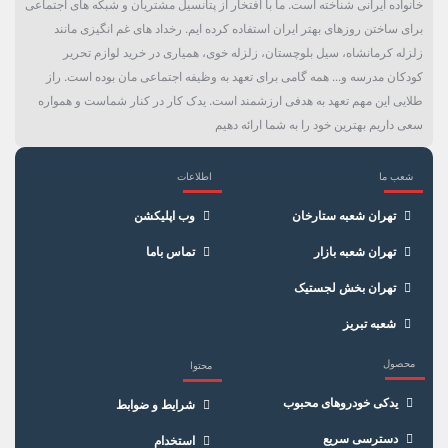
خانواده ایرانی شناخته است. ما با افتخار از پتانسیل مشتریان و شبکه های اجتماعی
برای ساختن روزهای بهتر ایران استفاده کرده ایم. رخداد های غم انگیزی مانند
زلزله کرمانشاه، سیل بلوچستان، زلزله خوی، همیاری در خرید لوازم تحریر
کودکان مدرسه و... همه گامی برای تعهد به وظیفه اجتماعی مان بوده است. راز
طلایی این مهم تعهد به هدفی ارزشمند است. یدک کار در کنار شماست و همواره
سعی داریم بهترین خود را به شما ارائه دهیم
شعب ما
اطلاعات
×
سبد خرید
تهران شعبه ستارخان
وب اپلیکشن
تهران شعبه بازار
تماس باما
تهران بخش لجستیک
شعبه تبریز
محصول
محتوا
یدکی خودروهای محبوب
شرایط و ضوابط
دسترسی سریع
استخدام