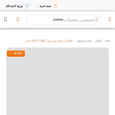
سبد خرید
ورود / ثبت‌نام
جستجو در محصولات
خانه
مکمل
شست و شوی
کاتالیست شوی وری لوب VERY LUBE اصلی
‎−4.9%