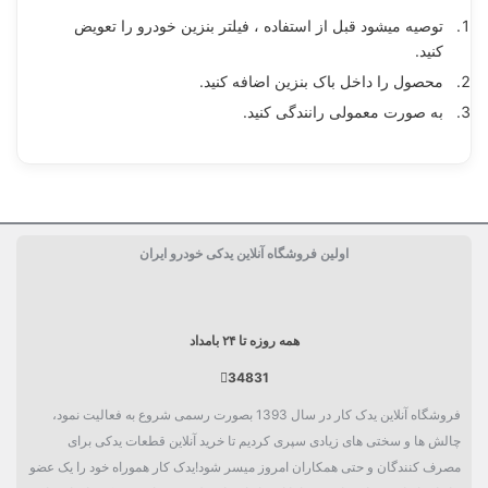
توصیه میشود قبل از استفاده ، فیلتر بنزین خودرو را تعویض
کنید.
محصول را داخل باک بنزین اضافه کنید.
به صورت معمولی رانندگی کنید.
ساخت کشور
اوکراین
اولین فروشگاه آنلاین یدکی خودرو ایران
حجم خالص
250 ml
دسته بندی
مکمل
همه روزه تا ۲۴ بامداد
34831
فروشگاه آنلاین یدک کار در سال 1393 بصورت رسمی شروع به فعالیت نمود،
چالش ها و سختی های زیادی سپری کردیم تا خرید آنلاین قطعات یدکی برای
مصرف کنندگان و حتی همکاران امروز میسر شود!یدک کار هموراه خود را یک عضو