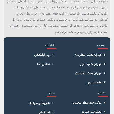
خانواده ایرانی شناخته است. ما با افتخار از پتانسیل مشتریان و شبکه های اجتماعی
برای ساختن روزهای بهتر ایران استفاده کرده ایم. رخداد های غم انگیزی مانند
زلزله کرمانشاه، سیل بلوچستان، زلزله خوی، همیاری در خرید لوازم تحریر
کودکان مدرسه و... همه گامی برای تعهد به وظیفه اجتماعی مان بوده است. راز
طلایی این مهم تعهد به هدفی ارزشمند است. یدک کار در کنار شماست و همواره
سعی داریم بهترین خود را به شما ارائه دهیم
شعب ما
اطلاعات
×
سبد خرید
تهران شعبه ستارخان
وب اپلیکشن
تهران شعبه بازار
تماس باما
تهران بخش لجستیک
شعبه تبریز
محصول
محتوا
یدکی خودروهای محبوب
شرایط و ضوابط
دسترسی سریع
استخدام