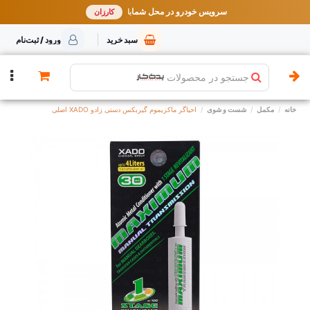
خرید مطمئن از یدک کار
سرویس خودرو در محل شما
با
بهترین قیمت ایران
کارزان
سبد خرید
ورود / ثبت‌نام
جستجو در محصولات
خانه
مکمل
شست و شوی
احیاگر ماکزیموم گیربکس دستی زادو XADO اصلی