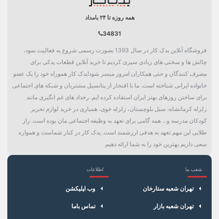
همه روزه تا ۲۴ بامداد
34831
فروشگاه آنلاین یدک کار در سال 1393 بصورت رسمی شروع به فعالیت نمود،
چالش ها و سختی های زیادی سپری کردیم تا خرید آنلاین قطعات یدکی برای
مصرف کنندگان و حتی همکاران امروز میسر شود!یدک کار هموراه خود را یک عضو
خانواده ایرانی شناخته است. ما با افتخار از پتانسیل مشتریان و شبکه های اجتماعی
برای ساختن روزهای بهتر ایران استفاده کرده ایم. رخداد های غم انگیزی مانند
زلزله کرمانشاه، سیل بلوچستان، زلزله خوی، همیاری در خرید لوازم تحریر
کودکان مدرسه و... همه گامی برای تعهد به وظیفه اجتماعی مان بوده است. راز
طلایی این مهم تعهد به هدفی ارزشمند است. یدک کار در کنار شماست و همواره
سعی داریم بهترین خود را به شما ارائه دهیم
شعب ما
اطلاعات
×
سبد خرید
تهران شعبه ستارخان
وب اپلیکشن
تهران شعبه بازار
تماس باما