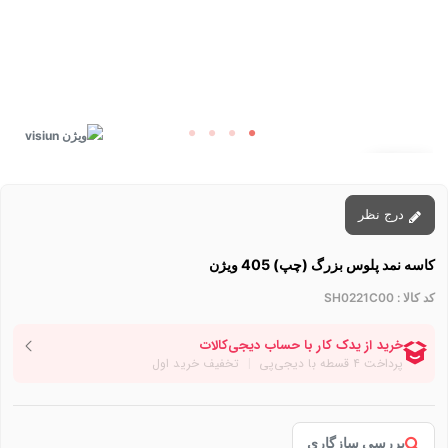
توقف عرضه
درج نظر
کاسه نمد پلوس بزرگ (چپ) 405 ویژن
کد کالا :
SH0221C00
بررسی سازگاری