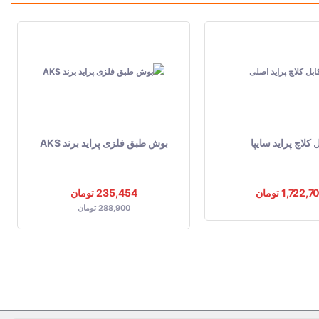
 کلاچ پراید سایپا
بوش طبق فلزی پراید برند AKS
1,722, تومان
235,454 تومان
288,900 تومان