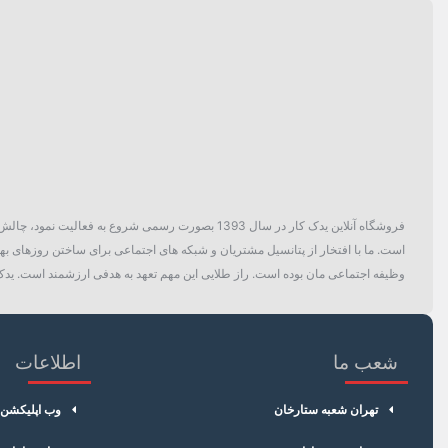
فروشگاه آنلاین یدک کار در سال 1393 بصورت رسمی ش
است. ما با افتخار از پتانسیل مشتریان و شبکه های اجتماعی برای ساختن روزهای بهتر
وظیفه اجتماعی مان بوده است. راز طلایی این مهم تعهد به هدفی ارزشمند است. یدک 
شعب ما
اطلاعات
تهران شعبه ستارخان
وب اپلیکشن