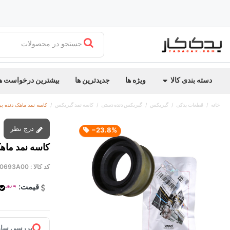
جستجو در محصولات
دسته بندی کالا
ویژه ها
جدیدترین ها
بیشترین درخواست ه
خانه
قطعات یدکی
گیربکس
گیربکس دنده دستی
کاسه نمد گیربکس
کاسه نمد ماهک دنده پر
درج نظر
‎−23.8%
کاسه نمد ماهک
کد کالا :
0693A00
قیمت:
به روز
بررسی ساز