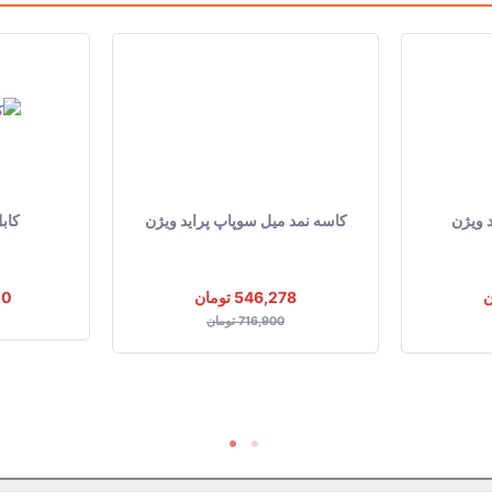
 ویژن
کاسه نمد میل سوپاپ پراید ویژن
کابل
546,278 تومان
700
716,900 تومان