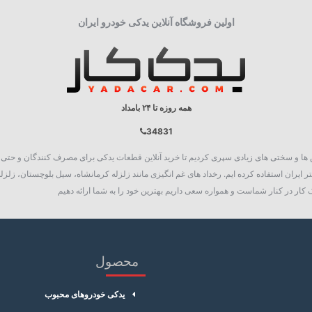
اولین فروشگاه آنلاین یدکی خودرو ایران
همه روزه تا ۲۴ بامداد
34831
روع به فعالیت نمود، چالش ها و سختی های زیادی سپری کردیم تا خرید آنلاین قطعات یدکی برای مصرف کنند
 ایران استفاده کرده ایم. رخداد های غم انگیزی مانند زلزله کرمانشاه، سیل بلوچستان، زلزله
کار در کنار شماست و همواره سعی داریم بهترین خود را به شما ارائه دهیم
محصول
یدکی خودروهای محبوب