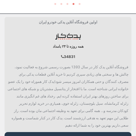
اولین فروشگاه آنلاین یدکی خودرو ایران
همه روزه تا ۲۴ بامداد
34831
فروشگاه آنلاین یدک کار در سال 1393 بصورت رسمی شروع به فعالیت نمود،
چالش ها و سختی های زیادی سپری کردیم تا خرید آنلاین قطعات یدکی برای
مصرف کنندگان و حتی همکاران امروز میسر شود!یدک کار هموراه خود را یک عضو
خانواده ایرانی شناخته است. ما با افتخار از پتانسیل مشتریان و شبکه های اجتماعی
برای ساختن روزهای بهتر ایران استفاده کرده ایم. رخداد های غم انگیزی مانند
زلزله کرمانشاه، سیل بلوچستان، زلزله خوی، همیاری در خرید لوازم تحریر
کودکان مدرسه و... همه گامی برای تعهد به وظیفه اجتماعی مان بوده است. راز
طلایی این مهم تعهد به هدفی ارزشمند است. یدک کار در کنار شماست و همواره
سعی داریم بهترین خود را به شما ارائه دهیم