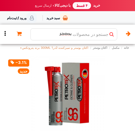
خرید مطمئن از یدک کار
خرید
با دیجی‌کالا
بهترین قیمت ایران
+ ارسال سریع
۴ قسط
سبد خرید
ورود / ثبت‌نام
جستجو در محصولات
خانه
مکمل
اکتان بوستر
اکتان بوستر و تمیزکننده 2در1 300ML برند پتروتکس+
‎−3.1%
جدید