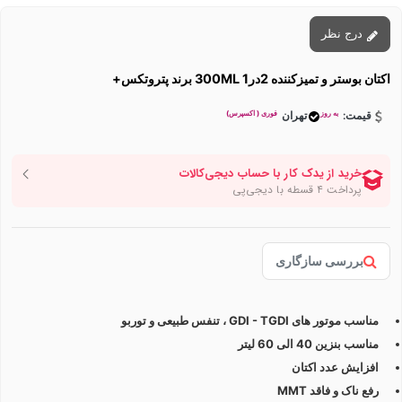
درج نظر
اکتان بوستر و تمیزکننده 2در1 300ML برند پتروتکس+
به روز
فوری ( اکسپرس)
قیمت:
تهران
بررسی سازگاری
مناسب موتور های GDI - TGDI ، تنفس طبیعی و توربو
مناسب بنزین 40 الی 60 لیتر
افزایش عدد اکتان
رفع ناک و فاقد MMT