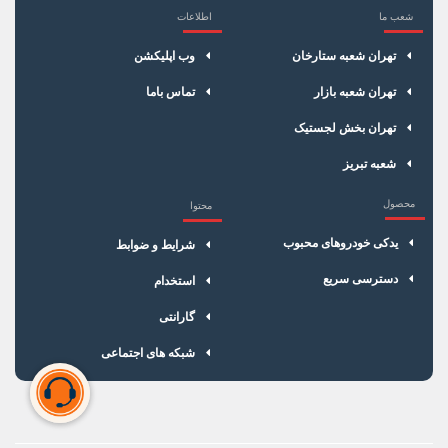
شعب ما
اطلاعات
×
سبد خرید
تهران شعبه ستارخان
وب اپلیکشن
تهران شعبه بازار
تماس باما
تهران بخش لجستیک
شعبه تبریز
محصول
محتوا
یدکی خودروهای محبوب
شرایط و ضوابط
دسترسی سریع
استخدام
گارانتی
شبکه های اجتماعی
سبد خرید شما خالی است
برای شروع خرید، محصولات مورد نظر را اضافه کنید.