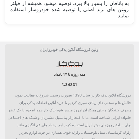
به یاتاقان را بسیار بالا ببرد. توصیه میشود همیشه از فیلتر
روغن های برند اصلی یا توصیه شده خودروساز استفاده
نمایید
ساخت کشور
چین China
اولین فروشگاه آنلاین یدکی خودرو ایران
کارکرد
5 هزار کیلومتر
بسته بندی
جعبه تکی
همه روزه تا ۲۴ بامداد
دسته بندی
فیلتر
34831
فروشگاه آنلاین یدک کار در سال 1393 بصورت رسمی شروع به فعالیت نمود،
چالش ها و سختی های زیادی سپری کردیم تا خرید آنلاین قطعات یدکی برای
مصرف کنندگان و حتی همکاران امروز میسر شود!یدک کار هموراه خود را یک عضو
خانواده ایرانی شناخته است. ما با افتخار از پتانسیل مشتریان و شبکه های اجتماعی
برای ساختن روزهای بهتر ایران استفاده کرده ایم. رخداد های غم انگیزی مانند
زلزله کرمانشاه، سیل بلوچستان، زلزله خوی، همیاری در خرید لوازم تحریر