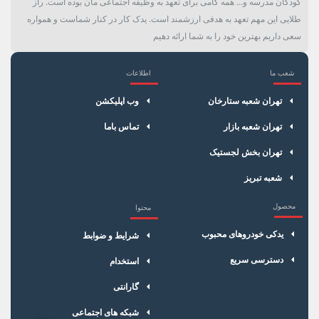
کودکان مدرسه و... همه گامی برای تعهد به وظیفه اجتماعی مان بوده است. راز
طلایی این مهم تعهد به هدفی ارزشمند است. یدک کار در کنار شماست و همواره
سعی داریم بهترین خود را به شما ارائه دهیم
شعب ما
اطلاعات
×
سبد خرید
تهران شعبه ستارخان
وب اپلیکشن
تهران شعبه بازار
تماس باما
تهران بخش لجستیک
شعبه تبریز
محصول
محتوا
یدکی خودروهای محبوب
شرایط و ضوابط
دسترسی سریع
استخدام
گارانتی
شبکه های اجتماعی