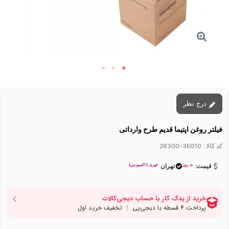
درج نظر
فیلتر روغن اپتیما قدیم طرح وارداتی
کد کالا :
26300-3E010
به روز
فوری ( اکسپرس)
قیمت:
تهران