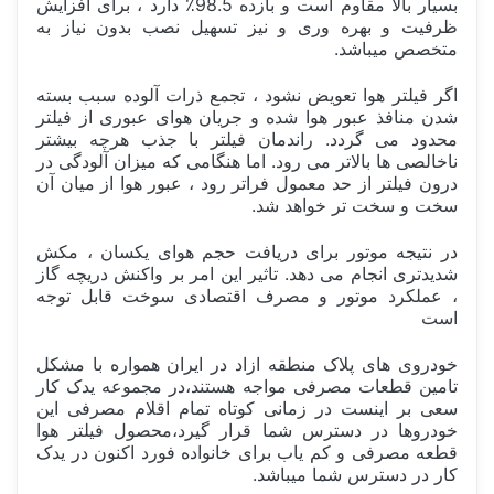
بسیار بالا مقاوم است و بازده 98.5٪ دارد ، برای افزایش
ظرفیت و بهره وری و نیز تسهیل نصب بدون نیاز به
متخصص میباشد.
اگر فیلتر هوا تعویض نشود ، تجمع ذرات آلوده سبب بسته
شدن منافذ عبور هوا شده و جریان هوای عبوری از فیلتر
محدود می گردد. راندمان فیلتر با جذب هرچه بیشتر
ناخالصی ها بالاتر می رود. اما هنگامی که میزان آلودگی در
درون فیلتر از حد معمول فراتر رود ، عبور هوا از میان آن
سخت و سخت تر خواهد شد.
در نتیجه موتور برای دریافت حجم هوای یکسان ، مکش
شدیدتری انجام می دهد. تاثیر این امر بر واکنش دریچه گاز
، عملکرد موتور و مصرف اقتصادی سوخت قابل توجه
است
خودروی های پلاک منطقه ازاد در ایران همواره با مشکل
تامین قطعات مصرفی مواجه هستند،در مجموعه یدک کار
سعی بر اینست در زمانی کوتاه تمام اقلام مصرفی این
خودروها در دسترس شما قرار گیرد،محصول فیلتر هوا
قطعه مصرفی و کم یاب برای خانواده فورد اکنون در یدک
کار در دسترس شما میباشد.