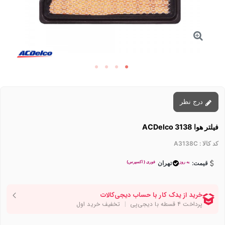
درج نظر
فیلتر هوا ACDelco 3138
کد کالا :
A3138C
به روز
فوری ( اکسپرس)
قیمت:
تهران