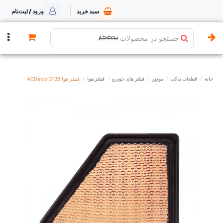
سبد خرید
ورود / ثبت‌نام
جستجو در محصولات
خانه
قطعات یدکی
موتور
فیلتر های خودرو
فیلتر هوا
فیلتر هوا ACDelco 3138