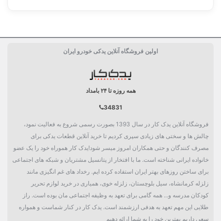
ساخت کشور
چین China
اولین فروشگاه آنلاین یدکی خودرو ایران
کارکرد
10 هزار کیلومتر
طول
278 میلیمتر
همه روزه تا ۲۴ بامداد
ارتفاع
50 میلیمتر
34831
عرض
224 میلیمتر
فروشگاه آنلاین یدک کار در سال 1393 بصورت رسمی شروع به فعالیت نمود،
بسته بندی
جعبه تکی
چالش ها و سختی های زیادی سپری کردیم تا خرید آنلاین قطعات یدکی برای
مصرف کنندگان و حتی همکاران امروز میسر شود!یدک کار هموراه خود را یک عضو
دسته بندی
فیلتر
خانواده ایرانی شناخته است. ما با افتخار از پتانسیل مشتریان و شبکه های اجتماعی
برای ساختن روزهای بهتر ایران استفاده کرده ایم. رخداد های غم انگیزی مانند
زلزله کرمانشاه، سیل بلوچستان، زلزله خوی، همیاری در خرید لوازم تحریر
کودکان مدرسه و... همه گامی برای تعهد به وظیفه اجتماعی مان بوده است. راز
طلایی این مهم تعهد به هدفی ارزشمند است. یدک کار در کنار شماست و همواره
سعی داریم بهترین خود را به شما ارائه دهیم