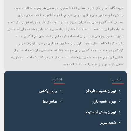
دسته بندی
فیلتر
فروشگاه آنلاین یدک کار در سال 1393 بصورت رسمی شروع به فعالیت نمود،
چالش ها و سختی های زیادی سپری کردیم تا خرید آنلاین قطعات یدکی برای
مصرف کنندگان و حتی همکاران امروز میسر شود!یدک کار هموراه خود را یک عضو
خانواده ایرانی شناخته است. ما با افتخار از پتانسیل مشتریان و شبکه های اجتماعی
برای ساختن روزهای بهتر ایران استفاده کرده ایم. رخداد های غم انگیزی مانند
زلزله کرمانشاه، سیل بلوچستان، زلزله خوی، همیاری در خرید لوازم تحریر
کودکان مدرسه و... همه گامی برای تعهد به وظیفه اجتماعی مان بوده است. راز
طلایی این مهم تعهد به هدفی ارزشمند است. یدک کار در کنار شماست و همواره
سعی داریم بهترین خود را به شما ارائه دهیم
شعب ما
اطلاعات
×
سبد خرید
تهران شعبه ستارخان
وب اپلیکشن
تهران شعبه بازار
تماس باما
تهران بخش لجستیک
شعبه تبریز