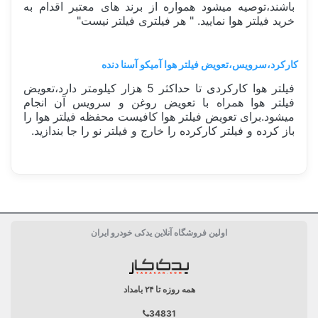
باشند،توصیه میشود همواره از برند های معتبر اقدام به
خرید فیلتر هوا نمایید. " هر فیلتری فیلتر نیست"
کارکرد،سرویس،تعویض فیلتر هوا آمیکو آسنا دنده
فیلتر هوا کارکردی تا حداکثر 5 هزار کیلومتر دارد،تعویض
فیلتر هوا همراه با تعویض روغن و سرویس آن انجام
میشود.برای تعویض فیلتر هوا کافیست محفظه فیلتر هوا را
باز کرده و فیلتر کارکرده را خارج و فیلتر نو را جا بندازید.
ساخت کشور
ایران Iran
اولین فروشگاه آنلاین یدکی خودرو ایران
کارکرد
5 هزار کیلومتر
بسته بندی
جعبه تکی
همه روزه تا ۲۴ بامداد
مشخصات فنی فيلتر
کاغذ سلولوز
34831