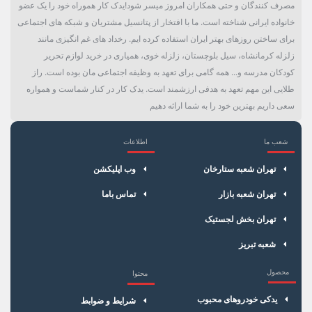
مصرف کنندگان و حتی همکاران امروز میسر شود!یدک کار هموراه خود را یک عضو
خانواده ایرانی شناخته است. ما با افتخار از پتانسیل مشتریان و شبکه های اجتماعی
برای ساختن روزهای بهتر ایران استفاده کرده ایم. رخداد های غم انگیزی مانند
زلزله کرمانشاه، سیل بلوچستان، زلزله خوی، همیاری در خرید لوازم تحریر
کودکان مدرسه و... همه گامی برای تعهد به وظیفه اجتماعی مان بوده است. راز
طلایی این مهم تعهد به هدفی ارزشمند است. یدک کار در کنار شماست و همواره
سعی داریم بهترین خود را به شما ارائه دهیم
شعب ما
اطلاعات
×
سبد خرید
تهران شعبه ستارخان
وب اپلیکشن
تهران شعبه بازار
تماس باما
تهران بخش لجستیک
شعبه تبریز
محصول
محتوا
یدکی خودروهای محبوب
شرایط و ضوابط