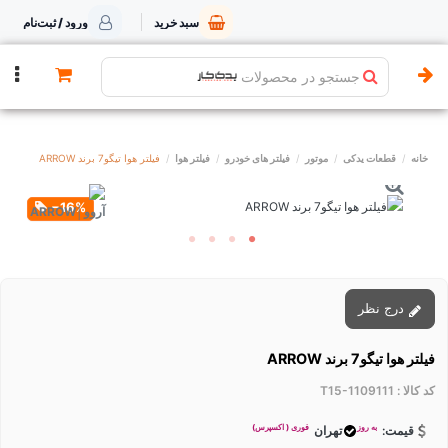
سبد خرید
ورود / ثبت‌نام
جستجو در محصولات
خانه
قطعات یدکی
موتور
فیلتر های خودرو
فیلتر هوا
فیلتر هوا تیگو7 برند ARROW
‎−16%
درج نظر
فیلتر هوا تیگو7 برند ARROW
کد کالا :
T15-1109111
به روز
فوری ( اکسپرس)
قیمت:
تهران