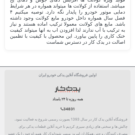
میباشد. استفاده از کولانت ها میتواند همواره در هر شرایط
دمایی موتور خودرو را پایدار نگه دارد. توصیه میکنیم ۴
فصل سال همواره داخل خودرو مایع کولانت وجود داشته
باشد. مایع های کولانت معمولا ترکیب اماده هستند و نیاز
به ترکیب با آب ندارند لذا افزودن اب به انها میتواند کیفیت
خنک کاری را پایین بیاورد. این محصول با کیفیت با تظمین
اصالت در یدک کار در دسترس شماست
ساخت کشور
آلمان Germany
اولین فروشگاه آنلاین یدکی خودرو ایران
کارکرد
100هزار کیلومتر
بسته بندی
مظروف پلاستیکی
همه روزه تا ۲۴ بامداد
دسته بندی
رادیاتور و خنک کننده
34831
فروشگاه آنلاین یدک کار در سال 1393 بصورت رسمی شروع به فعالیت نمود،
چالش ها و سختی های زیادی سپری کردیم تا خرید آنلاین قطعات یدکی برای
مصرف کنندگان و حتی همکاران امروز میسر شود!یدک کار هموراه خود را یک عضو