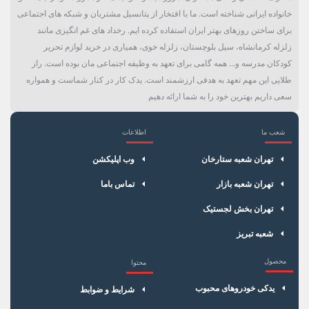
خانواده ایرانی شناخته است. ما با افتخار از پتانسیل مشتریان و شبکه های اجتماعی
برای ساختن روزهای بهتر ایران استفاده کرده ایم. رخداد های غم انگیزی مانند
زلزله کرمانشاه، سیل بلوچستان، زلزله خوی، همیاری در خرید لوازم تحریر
کودکان مدرسه و... همه گامی برای تعهد به وظیفه اجتماعی مان بوده است. راز
طلایی این مهم تعهد به هدفی ارزشمند است. یدک کار در کنار شماست و همواره
سعی داریم بهترین خود را به شما ارائه دهیم
شعب ما
اطلاعات
×
سبد خرید
تهران شعبه ستارخان
وب اپلیکشن
تهران شعبه بازار
تماس باما
تهران بخش لجستیک
شعبه تبریز
محصول
محتوا
یدکی خودروهای محبوب
شرایط و ضوابط