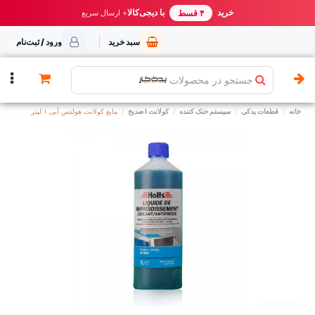
خرید مطمئن از یدک کار
خرید
با دیجی‌کالا
بهترین قیمت ایران
+ ارسال سریع
۴ قسط
سبد خرید
ورود / ثبت‌نام
جستجو در محصولات
خانه
قطعات یدکی
سیستم خنک کننده
کولانت I ضدیخ
مایع کولانت هولتس آبی ۱ لیتر
توقف عرضه