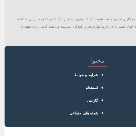
گان و حتی همکاران امروز میسر شود!یدک کار هموراه خود را یک عضو خانواده ایرانی شناخته
 خوی، همیاری در خرید لوازم تحریر کودکان مدرسه و... همه گامی برای تعهد به
محتوا
شرایط و ضوابط
استخدام
گارانتی
شبکه های اجتماعی