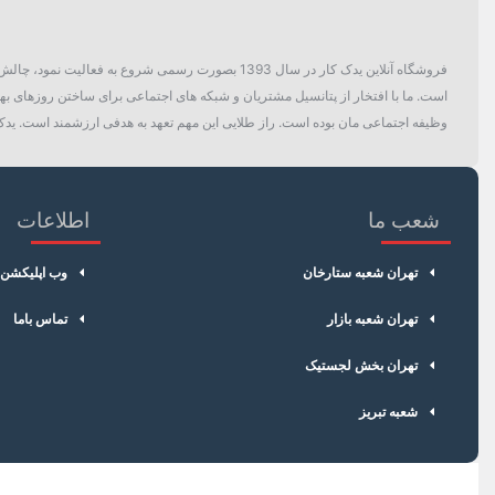
فروشگاه آنلاین یدک کار در سال 1393 بصورت رسمی ش
است. ما با افتخار از پتانسیل مشتریان و شبکه های اجتماعی برای ساختن روزهای بهتر
وظیفه اجتماعی مان بوده است. راز طلایی این مهم تعهد به هدفی ارزشمند است. یدک 
شعب ما
اطلاعات
تهران شعبه ستارخان
وب اپلیکشن
تهران شعبه بازار
تماس باما
تهران بخش لجستیک
شعبه تبریز