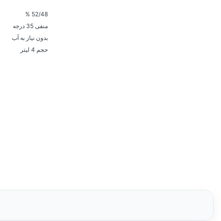
52/48 %
منفی 35 درجه
بدون نیاز به آب
حجم 4 لیتر