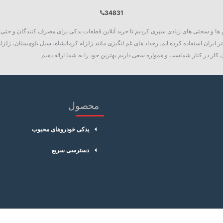
34831
روع به فعالیت نمود، چالش ها و سختی های زیادی سپری کردیم تا خرید آنلاین قطعات یدکی برای مصرف کنند
 ایران استفاده کرده ایم. رخداد های غم انگیزی مانند زلزله کرمانشاه، سیل بلوچستان، زلزله
کار در کنار شماست و همواره سعی داریم بهترین خود را به شما ارائه دهیم
محصول
یدکی خودروهای محبوب
دسترسی سریع