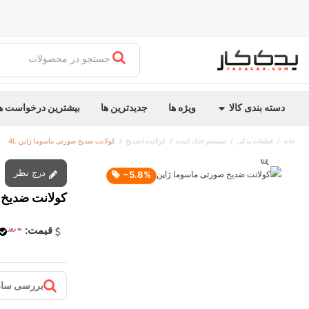
جستجو در محصولات
دسته بندی کالا
ویژه ها
جدیدترین ها
بیشترین درخواست ه
خانه
قطعات یدکی
سیستم خنک کننده
کولانت I ضدیخ
کولانت ضدیخ صورتی ماسوما ژاپن 4L
درج نظر
‎−5.8%
کولانت ضدیخ ص
قیمت:
به روز
بررسی ساز