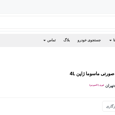
ا
جستجوی خودرو
بلاگ
تماس
ورتی ماسوما ژاپن 4L
تهران
فوری ( اکسپرس)
گاری