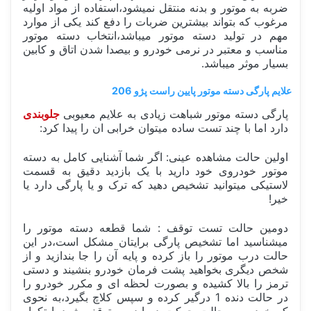
ضربه به موتور و بدنه منتقل نمیشود،استفاده از مواد اولیه
مرغوب که بتواند بیشترین ضربات را دفع کند یکی از موارد
مهم در تولید دسته موتور میباشد،انتخاب دسته موتور
مناسب و معتبر در نرمی خودرو و بیصدا شدن اتاق و کابین
بسیار موثر میباشد.
علایم پارگی دسته موتور پایین راست پژو 206
پارگی دسته موتور شباهت زیادی به علایم معیوبی
جلوبندی
دارد اما با چند تست ساده میتوان خرابی ان را پیدا کرد:
اولین حالت مشاهده عینی: اگر شما آشنایی کامل به دسته
موتور خودروی خود دارید با یک بازدید دقیق به قسمت
لاستیکی میتوانید تشخیص دهید که ترک و یا پارگی دارد یا
خیر!
دومین حالت تست توقف : شما قطعه دسته موتور را
میشناسید اما تشخیص پارگی برایتان مشکل است،در این
حالت درب موتور را باز کرده و پایه آن را جا بندازید و از
شخص دیگری بخواهید پشت فرمان خودرو بنشیند و دستی
ترمز را بالا کشیده و بصورت لحظه ای و مکرر خودرو را
در حالت دنده 1 درگیر کرده و سپس کلاچ بگیرد،به نحوی
که خودرو به حالت حرکت در اید و متوقف شود،با تکرار