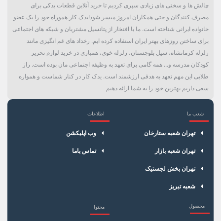
چالش ها و سختی های زیادی سپری کردیم تا خرید آنلاین قطعات یدکی برای
مصرف کنندگان و حتی همکاران امروز میسر شود!یدک کار هموراه خود را یک عضو
خانواده ایرانی شناخته است. ما با افتخار از پتانسیل مشتریان و شبکه های اجتماعی
برای ساختن روزهای بهتر ایران استفاده کرده ایم. رخداد های غم انگیزی مانند
زلزله کرمانشاه، سیل بلوچستان، زلزله خوی، همیاری در خرید لوازم تحریر
کودکان مدرسه و... همه گامی برای تعهد به وظیفه اجتماعی مان بوده است. راز
طلایی این مهم تعهد به هدفی ارزشمند است. یدک کار در کنار شماست و همواره
سعی داریم بهترین خود را به شما ارائه دهیم
شعب ما
اطلاعات
×
سبد خرید
تهران شعبه ستارخان
وب اپلیکشن
تهران شعبه بازار
تماس باما
تهران بخش لجستیک
شعبه تبریز
محصول
محتوا