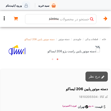
سبد خرید
ورود / ثبت‌نام
جستجو در محصولات
خانه
قطعات یدکی
جلوبندی
دسته موتور
دسته موتور پایین 206 ایساکو
درج نظر
دسته موتور پایین 206 ایساکو
کد کالا :
1810205504
به روز
فوری ( اکسپرس)
قیمت:
تهران