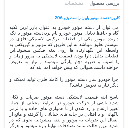
بررسی محصول
مشخصات
کاربرد دسته موتور پایین راست پژو 206
می توان از دسته موتور خودرو به عنوان بارز ترین تکیه
گاه و حافظ تعادل موتور خودرو نام برد،دسته موتور یا نگه
دارنده موتور یکی از قطعات ترکیبی لاستیکی-فلزی در
سیستم تعلیق میباشد به این طریق که موتور و گیربکس به
واسطه این نگهدارنده ها روی بدنه فیکس میشوند،این
قطعات بدلیل دارا بودن قسمت لاستیکی به مرور زمان و
یا اسیب و ضربه دچار پارگی میشوند و نیاز به تعویض
خواهند داشت،سوالی که پیش خواهد امد اینه که :
چرا خودرو ساز دسته موتور را کاملا فلزی تولید نمیکند و
دیگر نیاز به تعویض نباشد؟
پاسخ اینه قسمت لاستیکی دسته موتور ضربات و تکان
شدید ناشی از حرکت خودرو در شرایط مختلف از جمله
تغییر ارتفاع و رد شدن از نا همواری های جاده و یا ترمز
ناگهانی و یا افتادن در چاله های خیابانی را گرفته و مانع از
انتقال این ضربات به موتور و بدنه میشود،به نحوی که در
شدید ترین حالت مانند تصادفات نهایتا پاره میشود و هرگز