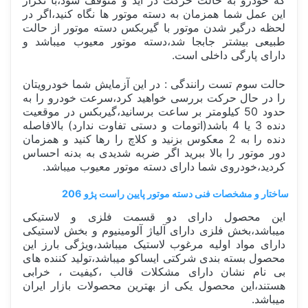
این عمل شما همزمان به دسته موتور ها نگاه کنید،اگر در
لحظه درگیر شدن موتور با گیربکس دسته موتور از حالت
طبیعی بیشتر جابجا شد،دسته موتور معیوب میباشد و
دارای پارگی داخلی است.
حالت سوم تست رانندگی : در این آزمایش شما خودرویتان
را در حال حرکت بررسی خواهید کرد،سرعت خودرو را به
حدود 50 کیلومتر بر ساعت برسانید،گیربکس در موقعیت
دنده 3 یا 4 باشد(اتومات و دستی تفاوت ندارد) بالافاصله
دنده را به 2 معکوس بزنید و کلاچ را رها کنید و همزمان
دور موتور را بالا ببرید اگر ضربه شدیدی به بدنه احساس
کردید،خودروی شما دارای دسته موتور معیوب میباشد.
ساختار و مشخصات فنی دسته موتور پایین راست پژو 206
این محصول دارای دو قسمت فلزی و لاستیکی
میباشد،بخش فلزی دارای آلیاژ آلومینیوم و بخش لاستیکی
دارای مواد اولیه مرغوب لاستیک میباشد،ویژگی بارز این
محصول بسته بندی شرکتی ایساکو میباشد،تولید کننده های
بی نام نشان دارای مشکلات قالب ،کیفیت ، خرابی
هستند،این محصول یکی از بهترین محصولات بازار ایران
میباشد.