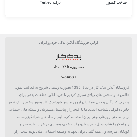
ساخت کشور
ترکیه Turkey
اولین فروشگاه آنلاین یدکی خودرو ایران
همه روزه تا ۲۴ بامداد
34831
فروشگاه آنلاین یدک کار در سال 1393 بصورت رسمی شروع به فعالیت نمود،
چالش ها و سختی های زیادی سپری کردیم تا خرید آنلاین قطعات یدکی برای
مصرف کنندگان و حتی همکاران امروز میسر شود!یدک کار هموراه خود را یک عضو
خانواده ایرانی شناخته است. ما با افتخار از پتانسیل مشتریان و شبکه های اجتماعی
برای ساختن روزهای بهتر ایران استفاده کرده ایم. رخداد های غم انگیزی مانند
زلزله کرمانشاه، سیل بلوچستان، زلزله خوی، همیاری در خرید لوازم تحریر
کودکان مدرسه و... همه گامی برای تعهد به وظیفه اجتماعی مان بوده است. راز