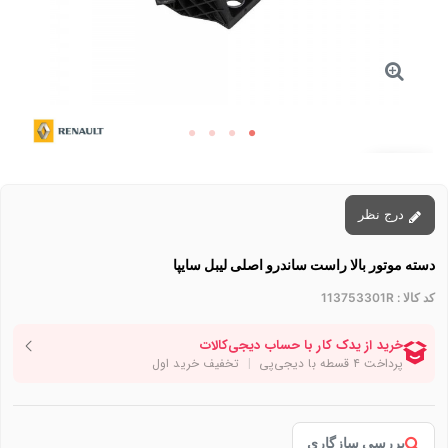
توقف عرضه
درج نظر
دسته موتور بالا راست ساندرو اصلی لیبل سایپا
کد کالا :
113753301R
بررسی سازگاری