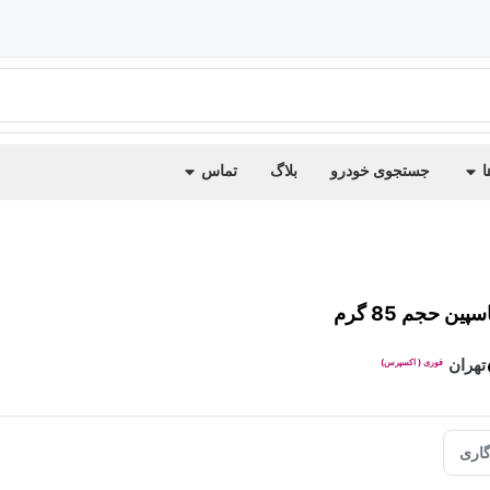
ا
جستجوی خودرو
بلاگ
تماس
ن حجم 85 گرم
تهران
فوری ( اکسپرس)
اری