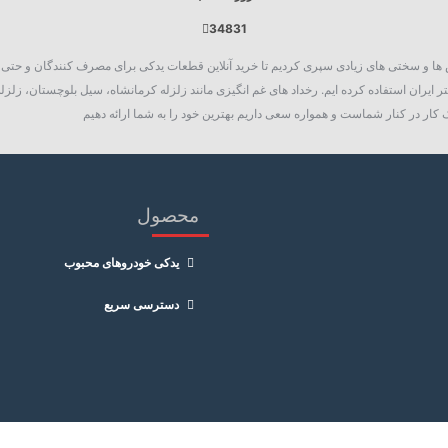
34831
روع به فعالیت نمود، چالش ها و سختی های زیادی سپری کردیم تا خرید آنلاین قطعات یدکی برای مصرف کنند
 ایران استفاده کرده ایم. رخداد های غم انگیزی مانند زلزله کرمانشاه، سیل بلوچستان، زلزله
کار در کنار شماست و همواره سعی داریم بهترین خود را به شما ارائه دهیم
محصول
یدکی خودروهای محبوب
دسترسی سریع