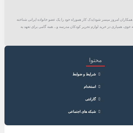
گان و حتی همکاران امروز میسر شود!یدک کار هموراه خود را یک عضو خانواده ایرانی شناخته
 خوی، همیاری در خرید لوازم تحریر کودکان مدرسه و... همه گامی برای تعهد به
محتوا
شرایط و ضوابط
استخدام
گارانتی
شبکه های اجتماعی