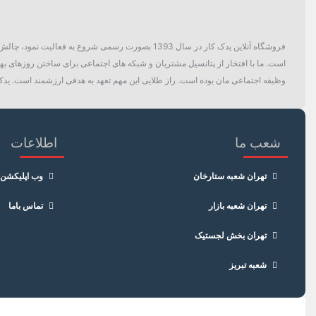
فروشگاه آنلاین یدک کار در سال 1393 بصورت رسمی ش
است. ما با افتخار از پتانسیل مشتریان و شبکه های اجتماعی برای ساختن روزهای بهتر
وظیفه اجتماعی مان بوده است. راز طلایی این مهم تعهد به هدفی ارزشمند است. یدک 
شعب ما
اطلاعات
تهران شعبه ستارخان
وب اپلیکشن
تهران شعبه بازار
تماس باما
تهران بخش لجستیک
شعبه تبریز