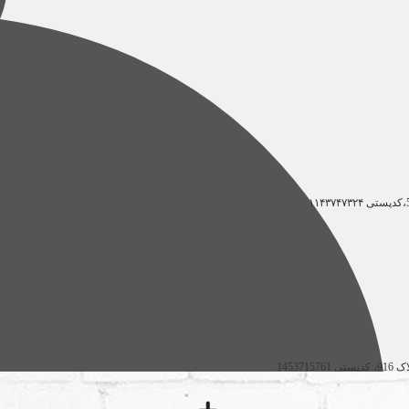
۱۱۴۳۷۴۷۳۲۴
ستی
1453715761