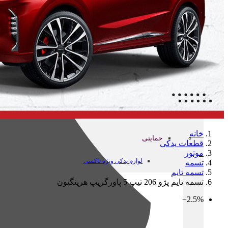
لامپ های شاهین توربو
تعویض روغن
سرویس روغن و فیلتر پژو 405 پارس
سرویس روغن و فیلتر پژو 206 207 رانا
سرویس روغن و فیلترسمند دنا سورن
سرویس روغن سراتو مونتاژ
خانه
حمایتی
قطعات یدکی
موتور
لوازم یدکی ویژه تاکسی
تسمه
تسمه تایم
تسمه تایم پژو 206 تیپ 5 پاورگریپ هرینگتون
‎−2.5%