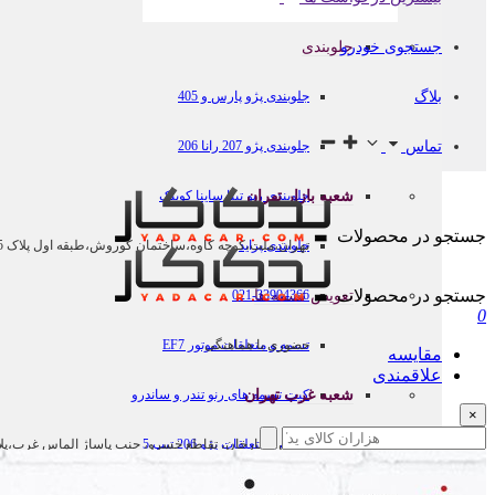
جستجوی خودرو
جلوبندی
بلاگ
جلوبندی پژو پارس و 405
تماس
جلوبندی پژو 207 رانا 206
شعبه بازار تهران
جلوبندی ریو تیبا ساینا کوییک
جستجو در محصولات
جلوبندی پراید
تهران،ملت،کوچه کاوه،ساختمان کوروش،طبقه اول پلاک 5،كدپستی
جستجو در محصولات
تعویض تسمه ها
021-33904366
0
حضوری با هماهنگی
تسمه و متعلقات موتور EF7
مقایسه
علاقمندی
شعبه غرب تهران
کیت تسمه های رنو تندر و ساندرو
×
تسمه و متعلقات پژو 206 تیپ 5
تهران،ستارخان، تقاطع خسرو، جنب پاساژ الماس غرب،پلاک 916، كدپ
021-34831 داخلی (2)
تسمه تایم و دینام ساینا کوییک