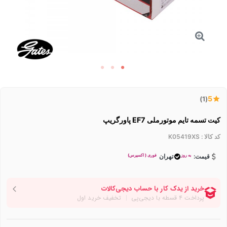
5
(1)
کیت تسمه تایم موتورملی EF7 پاورگریپ
کد کالا :
K05419XS
به روز
فوری ( اکسپرس)
قیمت:
تهران