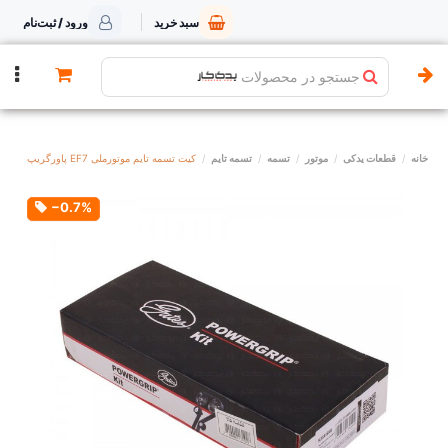
سبد خرید
ورود / ثبت‌نام
جستجو در محصولات
خانه
قطعات یدکی
موتور
تسمه
تسمه تایم
کیت تسمه تایم موتورملی EF7 پاورگریپ
‎−0.7%