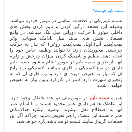
تسمه تایم چیست؟
تسمه تایم یکی از قطعات اساسی در موتور خودرو میباشد.
وظیفه این قطعه درگیر کردن و تایم کردن بخش های
داخلی موتور با حرکت دورانی میل لنگ میباشد. در واقع
قطعاتی بخش های مانند میل بادامک سوپاپ، واتر
پمپ(پمپ آب)،اویل پمپ(پمپ روغن) که نیاز به حرکت
چرخشی محورشان دارند تا بتوانند وظیفه خاص خود را
انجام دهند. تنظیم و تایمینگ کردن میزان چرخش و زاویه
آنها از طریق تسمه تایم در موتور انجام میشود. تسمه تایم
دارای دو نوع لاستیکی و فلزی میباشد. لاستیکی نوع رایج
آن که نیاز به تعویض دوره ای دارد و نوع فلزی آن که به
زنجیری شهرت دارد کمتر در کارکرد پایین نیاز به تعویض
خواهد داشت.
همراه
تسمه تایم
در موتورملی دو عدد غلطک وجود دارد.
این غلطک ها هم دارای عمر محدود هستند و با اتمام عمر
آنها به اصطلاح قفل میشوند. توصیه میشود حدالامکان
همراه تسمه این غلطک را هم تعویض نمایید. چراکه اگر این
قطعات گریپاژ نماییند تسمه نو هم باشد پاره خواهد شد.