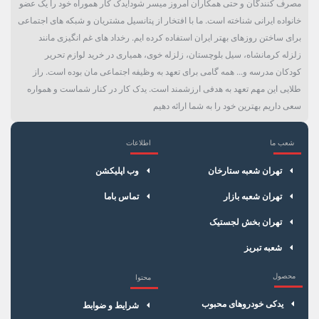
مصرف کنندگان و حتی همکاران امروز میسر شود!یدک کار هموراه خود را یک عضو
خانواده ایرانی شناخته است. ما با افتخار از پتانسیل مشتریان و شبکه های اجتماعی
برای ساختن روزهای بهتر ایران استفاده کرده ایم. رخداد های غم انگیزی مانند
زلزله کرمانشاه، سیل بلوچستان، زلزله خوی، همیاری در خرید لوازم تحریر
کودکان مدرسه و... همه گامی برای تعهد به وظیفه اجتماعی مان بوده است. راز
طلایی این مهم تعهد به هدفی ارزشمند است. یدک کار در کنار شماست و همواره
سعی داریم بهترین خود را به شما ارائه دهیم
شعب ما
اطلاعات
×
سبد خرید
تهران شعبه ستارخان
وب اپلیکشن
تهران شعبه بازار
تماس باما
تهران بخش لجستیک
شعبه تبریز
محصول
محتوا
یدکی خودروهای محبوب
شرایط و ضوابط