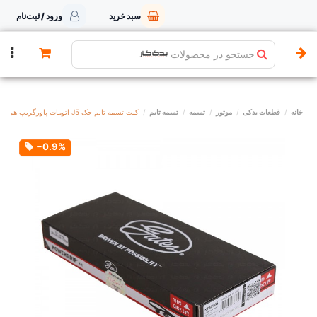
سبد خرید
ورود / ثبت‌نام
جستجو در محصولات
خانه
قطعات یدکی
موتور
تسمه
تسمه تایم
کیت تسمه تایم جک J5 اتومات پاورگریپ هرینگتون
‎−0.9%