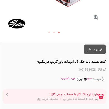
درج نظر
کیت تسمه تایم جک J5 اتومات پاورگریپ هرینگتون
کد کالا :
K015514XS
به روز
فوری ( اکسپرس)
قیمت:
تهران