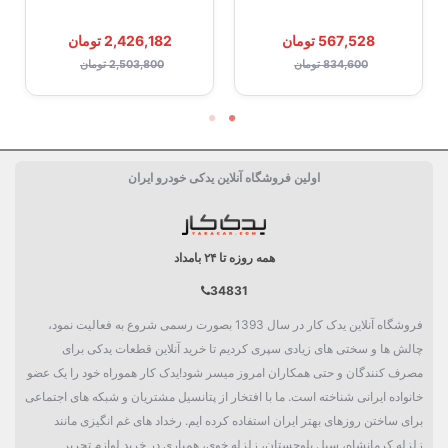
567,528 تومان
2,426,182 تومان
834,600 تومان
2,503,800 تومان
اولین فروشگاه آنلاین یدکی خودرو ایران
همه روزه تا ۲۴ بامداد
34831
فروشگاه آنلاین یدک کار در سال 1393 بصورت رسمی شروع به فعالیت نمود،
چالش ها و سختی های زیادی سپری کردیم تا خرید آنلاین قطعات یدکی برای
مصرف کنندگان و حتی همکاران امروز میسر شود!یدک کار هموراه خود را یک عضو
خانواده ایرانی شناخته است. ما با افتخار از پتانسیل مشتریان و شبکه های اجتماعی
برای ساختن روزهای بهتر ایران استفاده کرده ایم. رخداد های غم انگیزی مانند
زلزله کرمانشاه، سیل بلوچستان، زلزله خوی، همیاری در خرید لوازم تحریر