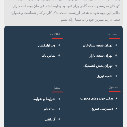
کودکان مدرسه و... همه گامی برای تعهد به وظیفه اجتماعی مان بوده است. راز
طلایی این مهم تعهد به هدفی ارزشمند است. یدک کار در کنار شماست و همواره
سعی داریم بهترین خود را به شما ارائه دهیم
شعب ما
اطلاعات
×
سبد خرید
تهران شعبه ستارخان
وب اپلیکشن
تهران شعبه بازار
تماس باما
تهران بخش لجستیک
شعبه تبریز
محصول
محتوا
یدکی خودروهای محبوب
شرایط و ضوابط
دسترسی سریع
استخدام
گارانتی