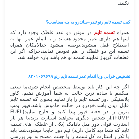
نکنید.
کیت تسمه تایم رنو تندر-ساندرو به چه معناست؟
همراه
تسمه تایم
در موتور دو عدد غلطک وجود دارد که
اینها هم دارای عمر محدود هستند و با اتمام عمر آنها به
اصطلاح قفل میشوند،توصیه میشود حدالامکان همراه
تسمه این دو غلطک را هم تعویض نمایید،چراکه اگر این
قطعات گریپاژ نماییند تسمه نو هم باشد پاره خواهد شد.
تشخیص خرابی و یا اتمام عمر تسمه تایم رنو ۸۲۰۱۰۶۹۶۹۹
اگر چه این کار باید توسط متخصص انجام شود،ما سعی
میکنیم با ساده ترین حالت به شما آموزش دهیم، کاور
پلاستیکی دور تسمه تایم را باز نمایید بنحوی که تسمه تایم
قابل دیدن باشد،خودرو در حالت خاموش باشد،فیوز پمپ
بنزین را در جعبه فیوز پیدا کنید و خارج نمایید(FUEL
PUMP)،از شخص دیگری بخواهید استارت بزند،با هر بار
استارت فولی دور میل بادامک (یکی از غلطک های تسمه
تایم که شما دید کامل دارید) نیم دور جابجا میشود،شما باید
با تکرار استارت کل تسمه را با چشم مصلح به نور بررسی