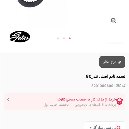
توقف عرضه
درج نظر
تسمه تایم اصلی تندر90
کد کالا :
8201069699
بررسی سازگاری