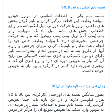
تسمه تایم اصلی رنو تندر ال90
تسمه تایم یکی از قطعات اساسی در موتور خودرو
میباشد،وظیفه این قطعه درگیر کردن و تایم کردن بخش
های داخلی موتور با حرکت دورانی میل لنگمیباشد،در واقع
قطعاتی بخش های مانند میل بادامک سوپاپ، واتر
پمپ(پمپ آب)،اویل پمپ(پمپ روغن) که نیاز به حرکت
چرخشی محورشان دارند تا بتوانند وظیفه خاص خود را
انجام دهند،تنظیم و تایمینگ کردن میزان چرخش و زاویه
آنها از طریق تسمه تایم در موتور انجام میشود.تسمه تایم
دارای دو نوع لاستیکی و فلزی میباشد، لاستیکی نوع رایج
آن که نیاز به تعویض دوره ای دارد و نوع فلزی آن که به
زنجیری شهرت دارد کمتر در کارکرد پایین نیاز به تعویض
خواهد داشت.
زمان تعویض تسمه تایم رنو تندر ال90
یطور میانگین تسمه های اورجینال کارکردی بین 60 تا 80
هزار کیلومتر دارند و در این بازه باید حتما تعویض
گردد،پارگی تسمه تایم میتواند صدمات بسیار پر هزینه ای
به موتور وارد میکند،لذا تعویض بموقع آن را هرگز فراموش