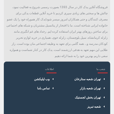
فروشگاه آنلاین یدک کار در سال 1393 بصورت رسمی شروع به فعالیت نمود،
چالش ها و سختی های زیادی سپری کردیم تا خرید آنلاین قطعات یدکی برای
مصرف کنندگان و حتی همکاران امروز میسر شود!یدک کار هموراه خود را یک عضو
خانواده ایرانی شناخته است. ما با افتخار از پتانسیل مشتریان و شبکه های اجتماعی
برای ساختن روزهای بهتر ایران استفاده کرده ایم. رخداد های غم انگیزی مانند
زلزله کرمانشاه، سیل بلوچستان، زلزله خوی، همیاری در خرید لوازم تحریر
کودکان مدرسه و... همه گامی برای تعهد به وظیفه اجتماعی مان بوده است. راز
طلایی این مهم تعهد به هدفی ارزشمند است. یدک کار در کنار شماست و همواره
سعی داریم بهترین خود را به شما ارائه دهیم
شعب ما
اطلاعات
×
سبد خرید
تهران شعبه ستارخان
وب اپلیکشن
تهران شعبه بازار
تماس باما
تهران بخش لجستیک
شعبه تبریز