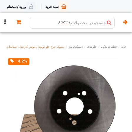
سبد خرید
ورود / ثبت‌نام
جستجو در محصولات
خانه
قطعات یدکی
جلوبندی
دیسک ترمز
دیسک چرخ جلو تویوتا پریوس کاردینال استاندارد
‎−4.2%