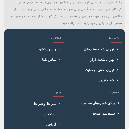
زلزله کرمانشاه، سیل بلوچستان، زلزله خوی، همیاری در خرید لوازم تحریر
کودکان مدرسه و... همه گامی برای تعهد به وظیفه اجتماعی مان بوده است. راز
طلایی این مهم تعهد به هدفی ارزشمند است. یدک کار در کنار شماست و همواره
سعی داریم بهترین خود را به شما ارائه دهیم
شعب ما
اطلاعات
×
سبد خرید
تهران شعبه ستارخان
وب اپلیکشن
تهران شعبه بازار
تماس باما
تهران بخش لجستیک
شعبه تبریز
محصول
محتوا
یدکی خودروهای محبوب
شرایط و ضوابط
دسترسی سریع
استخدام
گارانتی