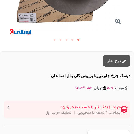
درج نظر
دیسک چرخ جلو تویوتا پریوس کاردینال استاندارد
به روز
فوری ( اکسپرس)
قیمت:
تهران