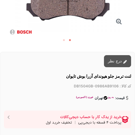
درج نظر
لنت ترمز جلو هیوندای آزرا بوش تایوان
کد کالا :
DB1504GB-0986AB9106
به روز
فوری ( اکسپرس)
قیمت:
تهران