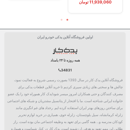
11,939,060 تومان
اولین فروشگاه آنلاین یدکی خودرو ایران
همه روزه تا ۲۴ بامداد
34831
فروشگاه آنلاین یدک کار در سال 1393 بصورت رسمی شروع به فعالیت نمود،
چالش ها و سختی های زیادی سپری کردیم تا خرید آنلاین قطعات یدکی برای
مصرف کنندگان و حتی همکاران امروز میسر شود!یدک کار هموراه خود را یک عضو
خانواده ایرانی شناخته است. ما با افتخار از پتانسیل مشتریان و شبکه های اجتماعی
برای ساختن روزهای بهتر ایران استفاده کرده ایم. رخداد های غم انگیزی مانند
زلزله کرمانشاه، سیل بلوچستان، زلزله خوی، همیاری در خرید لوازم تحریر
کودکان مدرسه و... همه گامی برای تعهد به وظیفه اجتماعی مان بوده است. راز
طلایی این مهم تعهد به هدفی ارزشمند است. یدک کار در کنار شماست و همواره