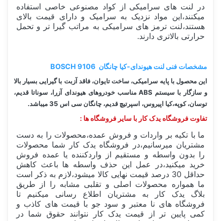
در لنت های سرامیکی از کواد مصنوعی خاصی استفاده
میکنند،این مواد نزدیک به سرامیک و دارای قیمت بالای
هستند،لنت ترمز های سرامیکی به مراتب گیرا تر و تحمل
حرارتی بالاتری دارند.
مشخصات فنی لنت هیوندای-کیا چانگان BOSCH 9106
این محصول با پایه سرامیکی، ساخت تایوان، فاقد آزبت با گیرایی بسیار بالا
و سازگار با سیستم ABS مناسب خودروهای هیوندای آزرا، سوناتا قدیم،
توسان، کوپه،کیا اپیروس، اسپرتیچ قدیم، چانگان سی اس 35 میباشد.
تفاوت فروشگاه یدک کار با سایر فروشگاه ها :
ما با تکیه بر واردات و فروش عمده،محصولات را به دست
مشتریان میرسانیم،در فروشگاه یدک کار شما محصولات
را بدون واسطه و مستقیم از واردکننده یا عمده فروش
خرید میکنید،در عمل این حذف واسطه ها باعث کاهش
حداقل 30 درصد قیمت نهایی کالا میشود،لازم به ذکر است
ما همواره محصولات اصلی و تقلبی مشابه را از طریق
بلاگ یدک کار به مشتریان اطلاع رسانی میکنیم تا
فروشگاه های نا معتبر و سود جو با قیمت های کاذب و
کمی پایین تر از قیمت یدک کار نتوانند حقوق شما در