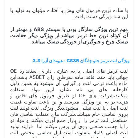
با ساده ترین فرمول های پیش پا افتاده میتوان به تولید با
این سه ویژگی دست یافت.
مهم ترین ویژگی سازگار بودن با سیستم ABS و مهمتر از
آن کوتاه ترین خط ترمز میباشد.از ویژگی دیگر حفاطت
دیسک چرخ و جلوگیری از خوردگی دیسک میباشد.
ویژگی لنت ترمز جلو چانگان CS35 - هیوندای آزرا 3.3
لنت ترمز های اصلی یا به عبارتی دارای استاندارد OE
جهانی باید حتما فاقد ماده سرطان زای ASBET باشد،این
ماده باعث نرمی لنت و گیرایی آن میشود به همین دلیل
کارخانه های بی نام نشان ازین مواد استفاده
میکنند،شرکت های OE از طریق فرمول های خاص و
هزینه بر به این ویژگی میرسند و این باعث تفاوت قیمت
لنت اصلی با لنت تقلبی میشود.دیگر ویژگی لنت تولید لنت
بروی شاسی خام میباشد،شرکت های متقلب شاسی های
مستعمل لنت ترمز را از بازار جمع آوری میکنند و مواد نو
را با چسب صنعتی روی آن پرس میکنند اما فرایند تولید
لنت اصلی کاملا متفاوت است،اول شاسی مختص لنت