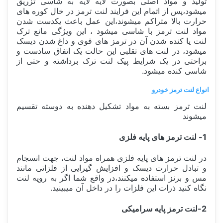
تولید و مواد اصلی بصورت لایه لایه به شاسی تزریق
میشود،پس از اتمام این فرایند لنت ترمز در خال کوره های
حرارت بالا متراکم میشوند،این عمل باعث یکدست شدن
مواد لنت ترمز با شاسی میشود ، این ویژگی مانع ترک
لنت یا کنده شدن آن در ترمز های قوی و داغ شدن دیسک
میشود، در لنت های تقلبی این حالت یک اتفاق سادست و
براحتی در یک شرایط پیک لنت ترک برداشته و حتی از
شاسی کنده میشود.
انواع لنت ترمز خودرو
لنت ترمز بسته به مواد تشکیل دهنده به دوسته تقسیم
میشوند
1- لنت ترمز های پایه فلزی
در لنت ترمز های پایه فلزی همراه مواد لنت، جهت انسجام
و تبادل حرارت دیسک و افزایش گیرایی از فلزاتی مانند
مس و برنز استفاده میکنند،در واقع شما اگر به رویه لنت
نگاه کنید ذرات این فلزات را در داخل آن میبینید.
2-لنت ترمز پایه سرامیکی