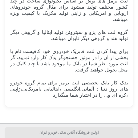
لنت ترمز های بوش بر اساس تکنولوژی ساخت در چند
کشور مختلف تولید میشود برای مثال گروه خودروهای
اروپایی و امریکایی و ژاپنی تولید مکزیک با کیفیت ویژه
میباشد.
گروه لنت های پژو و سیتروئن تولید ایتالیا و گروهی دیگر
تولید هند و گروهی دیگر تایوان میباشد.
برای پیدا کردن لنت فابریک خودروی خود کافیست نام یا
بخشی از ان را در موتور جستجوگر یدک کار وارد نمایید،اگر
لنت مورد نظر شما در بانک ما موجود باشد با چند کلیک در
محل تحویل خواهید گرفت.
یدک کار بانک تخصصی لنت ترمز برای تمام گروه خودرو
های روز دنیا : آلمانی،انگلیسی ،ایتالیایی ،امریکایی،ژاپنی
،کره ای و... را در اختیار شما میگذارد
ساخت کشور
مکزیک Mexico
اولین فروشگاه آنلاین یدکی خودرو ایران
دسته بندی
سیستم ترمز