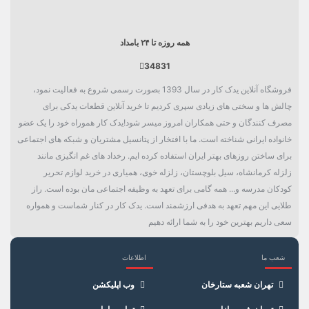
همه روزه تا ۲۴ بامداد
34831
فروشگاه آنلاین یدک کار در سال 1393 بصورت رسمی شروع به فعالیت نمود،
چالش ها و سختی های زیادی سپری کردیم تا خرید آنلاین قطعات یدکی برای
مصرف کنندگان و حتی همکاران امروز میسر شود!یدک کار هموراه خود را یک عضو
خانواده ایرانی شناخته است. ما با افتخار از پتانسیل مشتریان و شبکه های اجتماعی
برای ساختن روزهای بهتر ایران استفاده کرده ایم. رخداد های غم انگیزی مانند
زلزله کرمانشاه، سیل بلوچستان، زلزله خوی، همیاری در خرید لوازم تحریر
کودکان مدرسه و... همه گامی برای تعهد به وظیفه اجتماعی مان بوده است. راز
طلایی این مهم تعهد به هدفی ارزشمند است. یدک کار در کنار شماست و همواره
سعی داریم بهترین خود را به شما ارائه دهیم
شعب ما
اطلاعات
×
سبد خرید
تهران شعبه ستارخان
وب اپلیکشن