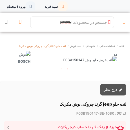
سبد خرید
ورود / ثبت‌نام
جستجو در محصولات
خانه
قطعات یدکی
جلوبندی
لنت ترمز
لنت جلو jeep گرند چروکی بوش مکزیک
درج نظر
لنت جلو jeep گرند چروکی بوش مکزیک
کد کالا :
F03B150147-BE-1080