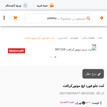
سبد خرید
ورود / ثبت‌نام
جستجو در محصولات
خانه
قطعات یدکی
جلوبندی
لنت ترمز
لنت جلو فورد ایج موتورکرافت
درج نظر
لنت جلو فورد ایج موتورکرافت
کد کالا :
MOTORCRAFT-BR1258B
به روز
فوری ( اکسپرس)
قیمت:
تهران