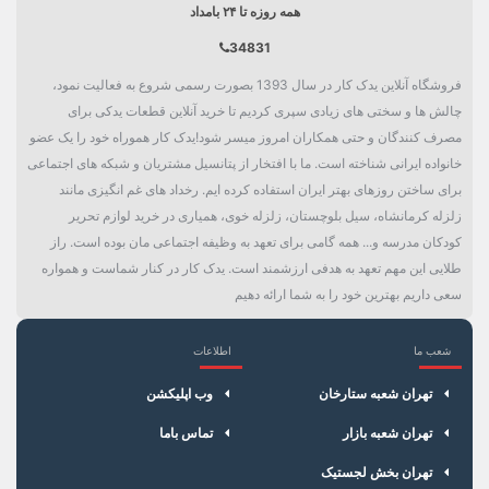
همه روزه تا ۲۴ بامداد
34831
فروشگاه آنلاین یدک کار در سال 1393 بصورت رسمی شروع به فعالیت نمود،
چالش ها و سختی های زیادی سپری کردیم تا خرید آنلاین قطعات یدکی برای
مصرف کنندگان و حتی همکاران امروز میسر شود!یدک کار هموراه خود را یک عضو
خانواده ایرانی شناخته است. ما با افتخار از پتانسیل مشتریان و شبکه های اجتماعی
برای ساختن روزهای بهتر ایران استفاده کرده ایم. رخداد های غم انگیزی مانند
زلزله کرمانشاه، سیل بلوچستان، زلزله خوی، همیاری در خرید لوازم تحریر
کودکان مدرسه و... همه گامی برای تعهد به وظیفه اجتماعی مان بوده است. راز
طلایی این مهم تعهد به هدفی ارزشمند است. یدک کار در کنار شماست و همواره
سعی داریم بهترین خود را به شما ارائه دهیم
شعب ما
اطلاعات
×
سبد خرید
تهران شعبه ستارخان
وب اپلیکشن
تهران شعبه بازار
تماس باما
تهران بخش لجستیک