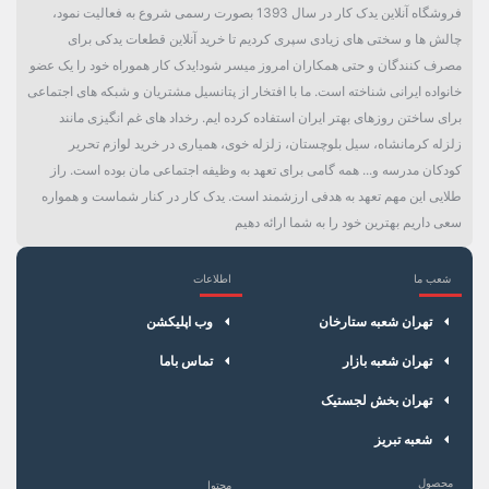
فروشگاه آنلاین یدک کار در سال 1393 بصورت رسمی شروع به فعالیت نمود،
چالش ها و سختی های زیادی سپری کردیم تا خرید آنلاین قطعات یدکی برای
مصرف کنندگان و حتی همکاران امروز میسر شود!یدک کار هموراه خود را یک عضو
خانواده ایرانی شناخته است. ما با افتخار از پتانسیل مشتریان و شبکه های اجتماعی
برای ساختن روزهای بهتر ایران استفاده کرده ایم. رخداد های غم انگیزی مانند
زلزله کرمانشاه، سیل بلوچستان، زلزله خوی، همیاری در خرید لوازم تحریر
کودکان مدرسه و... همه گامی برای تعهد به وظیفه اجتماعی مان بوده است. راز
طلایی این مهم تعهد به هدفی ارزشمند است. یدک کار در کنار شماست و همواره
سعی داریم بهترین خود را به شما ارائه دهیم
شعب ما
اطلاعات
×
سبد خرید
تهران شعبه ستارخان
وب اپلیکشن
تهران شعبه بازار
تماس باما
تهران بخش لجستیک
شعبه تبریز
محصول
محتوا