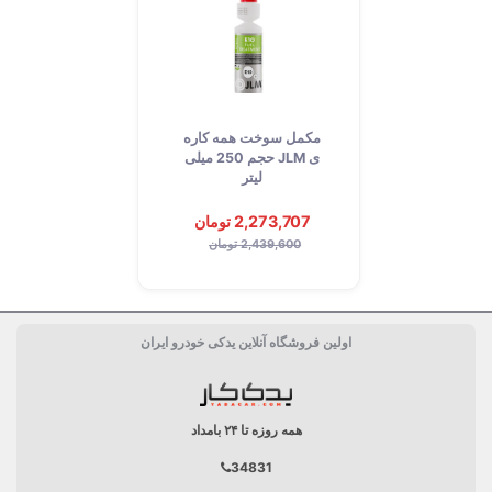
مکمل سوخت همه کاره
ی JLM حجم 250 میلی
لیتر
2,273,707 تومان
2,439,600 تومان
اولین فروشگاه آنلاین یدکی خودرو ایران
همه روزه تا ۲۴ بامداد
34831