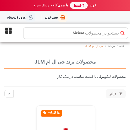
خرید مطمئن از یدک کار
خرید
با دیجی‌کالا
بهترین قیمت ایران
+ ارسال سریع
۴ قسط
سبد خرید
ورود / ثبت‌نام
جستجو در محصولات
خانه
برندها
جی ال ام JLM
محصولات برند جی ال ام JLM
محصولات لیکومولی با قیمت مناسب در یدک کار
فیلتر
‎−6.8%