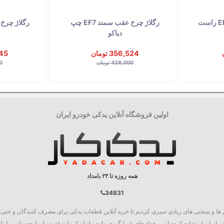
رگلاژ چرخ عقب سمند EF7 راست
رگلاژ چرخ عقب سمند EF7 چپ
دیاکو
356,524 تومان
,445
428,000 تومان
00
اولین فروشگاه آنلاین یدکی خودرو ایران
همه روزه تا ۲۴ بامداد
34831
روع به فعالیت نمود، چالش ها و سختی های زیادی سپری کردیم تا خرید آنلاین قطعات یدکی برای مصرف کنند
 ایران استفاده کرده ایم. رخداد های غم انگیزی مانند زلزله کرمانشاه، سیل بلوچستان، زلزله