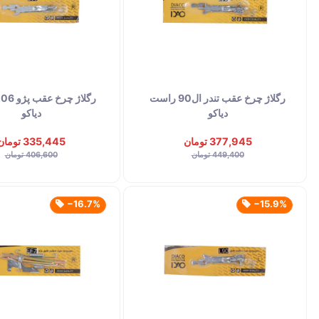
رگلاژ چرخ عقب تندر ال90 راست
دیاکو
دیاکو
377,945 تومان
335,445 تومان
449,400 تومان
406,600 تومان
‎−16.7%
‎−15.9%