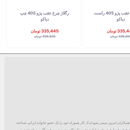
رگلاژ چرخ عقب پژو 405 راست
رگلاژ چرخ عقب پژو 405 چپ
دیاکو
دیاکو
335 تومان
335,445 تومان
406,6 تومان
406,600 تومان
گان و حتی همکاران امروز میسر شود!یدک کار هموراه خود را یک عضو خانواده ایرانی شناخته
 خوی، همیاری در خرید لوازم تحریر کودکان مدرسه و... همه گامی برای تعهد به