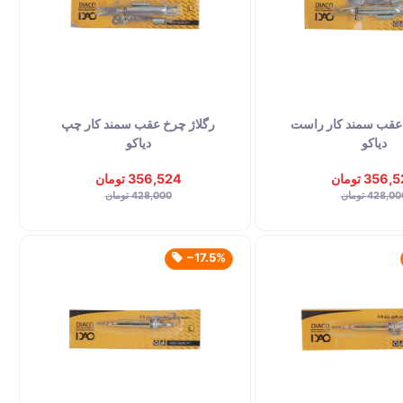
 عقب سمند کار راست
رگلاژ چرخ عقب سمند کار چپ
دیاکو
دیاکو
356 تومان
356,524 تومان
428,0 تومان
428,000 تومان
‎−17.5%