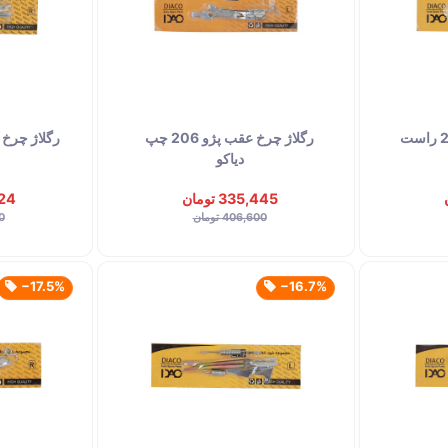
رگلاژ چرخ عقب پژو 206 راست
رگلاژ چرخ عقب پژو 206 چپ
رگلاژ چرخ
دیاکو
335,445 تومان
,524
406,600 تومان
00
‎−17.5%
‎−16.7%