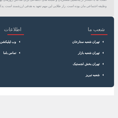
وظیفه اجتماعی مان بوده است. راز طلایی این مهم تعهد به هدفی ارزشمند است. یدک 
شعب ما
اطلاعات
تهران شعبه ستارخان
وب اپلیکشن
تهران شعبه بازار
تماس باما
تهران بخش لجستیک
شعبه تبریز