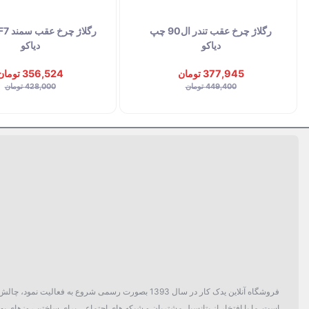
رگلاژ چرخ عقب تندر ال90 چپ
دیاکو
دیاکو
377,945 تومان
356,524 تومان
449,400 تومان
428,000 تومان
فروشگاه آنلاین یدک کار در سال 1393 بصورت رسمی ش
است. ما با افتخار از پتانسیل مشتریان و شبکه های اجتماعی برای ساختن روزهای بهتر