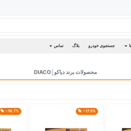
ا
جستجوی خودرو
بلاگ
تماس
محصولات برند دیاکو│DIACO
‎−16.7%
‎−17.5%