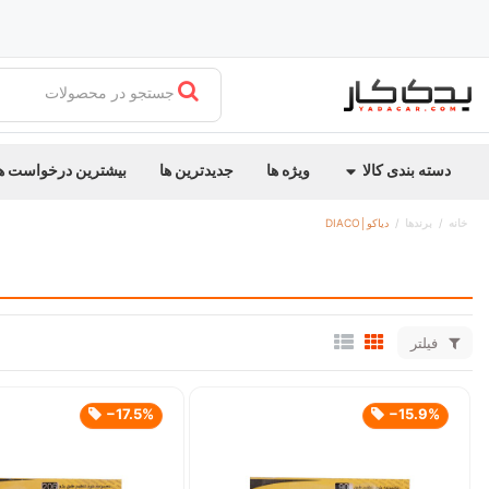
جستجو در محصولات
دسته بندی کالا
ویژه ها
جدیدترین ها
بیشترین درخواست ه
خانه
برندها
دیاکو│DIACO
فیلتر
‎−17.5%
‎−15.9%