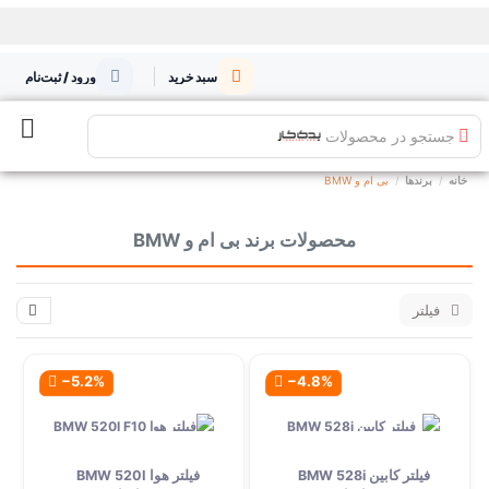
سبد خرید
ورود / ثبت‌نام
جستجو در محصولات
خانه
برندها
بی ام و BMW
محصولات برند بی ام و BMW
فیلتر
‎−5.2%
‎−4.8%
فیلتر کابین BMW 528i
فیلتر هوا BMW 520I