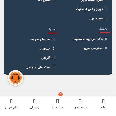
تهران بخش لجستیک
شعبه تبریز
محصول
محتوا
یدکی خودروهای محبوب
شرایط و ضوابط
دسترسی سریع
استخدام
گارانتی
شبکه های اجتماعی
سبد خرید شما خالی است
برای شروع خرید، محصولات مورد نظر را اضافه کنید.
0
خانه
دسته بندی
سبد خرید
پشتیبان
فیلتر خودرو
مشاهده اینماد