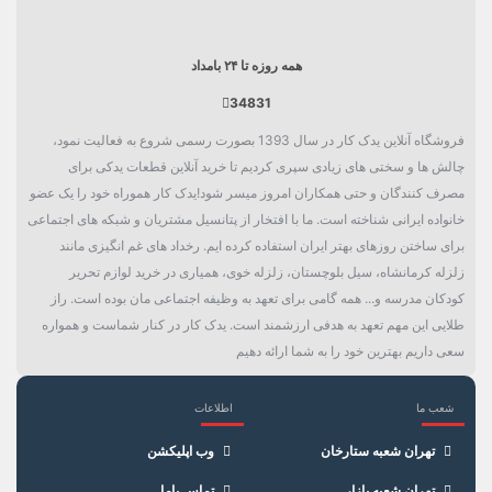
همه روزه تا ۲۴ بامداد
34831
فروشگاه آنلاین یدک کار در سال 1393 بصورت رسمی شروع به فعالیت نمود،
چالش ها و سختی های زیادی سپری کردیم تا خرید آنلاین قطعات یدکی برای
مصرف کنندگان و حتی همکاران امروز میسر شود!یدک کار هموراه خود را یک عضو
خانواده ایرانی شناخته است. ما با افتخار از پتانسیل مشتریان و شبکه های اجتماعی
برای ساختن روزهای بهتر ایران استفاده کرده ایم. رخداد های غم انگیزی مانند
زلزله کرمانشاه، سیل بلوچستان، زلزله خوی، همیاری در خرید لوازم تحریر
کودکان مدرسه و... همه گامی برای تعهد به وظیفه اجتماعی مان بوده است. راز
طلایی این مهم تعهد به هدفی ارزشمند است. یدک کار در کنار شماست و همواره
سعی داریم بهترین خود را به شما ارائه دهیم
شعب ما
اطلاعات
×
سبد خرید
تهران شعبه ستارخان
وب اپلیکشن
تهران شعبه بازار
تماس باما