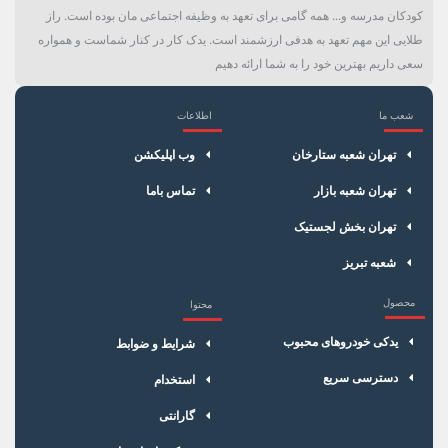
کودکان مدرسه و... همه گامی برای تعهد به وظیفه اجتماعی مان بوده است. راز
طلایی این مهم تعهد به هدفی ارزشمند است. یدک کار در کنار شماست و همواره
سعی داریم بهترین خود را به شما ارائه دهیم
شعب ما
اطلاعات
×
سبد خرید
تهران شعبه ستارخان
وب اپلیکشن
تهران شعبه بازار
تماس باما
تهران بخش لجستیک
شعبه تبریز
محصول
محتوا
یدکی خودروهای محبوب
شرایط و ضوابط
دسترسی سریع
استخدام
گارانتی