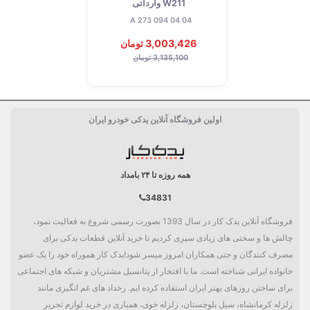
W211 وارداتی
A 273 094 04 04
3,003,426 تومان
3,135,100 تومان
اولین فروشگاه آنلاین یدکی خودرو ایران
همه روزه تا ۲۴ بامداد
34831
فروشگاه آنلاین یدک کار در سال 1393 بصورت رسمی شروع به فعالیت نمود،
چالش ها و سختی های زیادی سپری کردیم تا خرید آنلاین قطعات یدکی برای
مصرف کنندگان و حتی همکاران امروز میسر شود!یدک کار هموراه خود را یک عضو
خانواده ایرانی شناخته است. ما با افتخار از پتانسیل مشتریان و شبکه های اجتماعی
برای ساختن روزهای بهتر ایران استفاده کرده ایم. رخداد های غم انگیزی مانند
زلزله کرمانشاه، سیل بلوچستان، زلزله خوی، همیاری در خرید لوازم تحریر