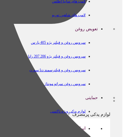
لامپ های سایپا اطلس
لامپ های شاهین توربو
تعویض روغن
سرویس روغن و فیلتر پژو 405 پارس
سرویس روغن و فیلتر پژو 206 207 رانا
سرویس روغن و فیلترسمند دنا سورن
سرویس روغن سراتو مونتاژ
حمایتی
لوازم یدکی ویژه تاکسی
لوازم یدکی پرمصرف
ایرانخودرو