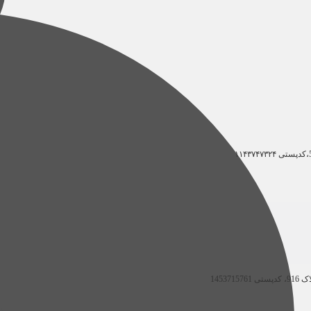
۱۱۴۳۷۴۷۳۲۴
ستی
1453715761