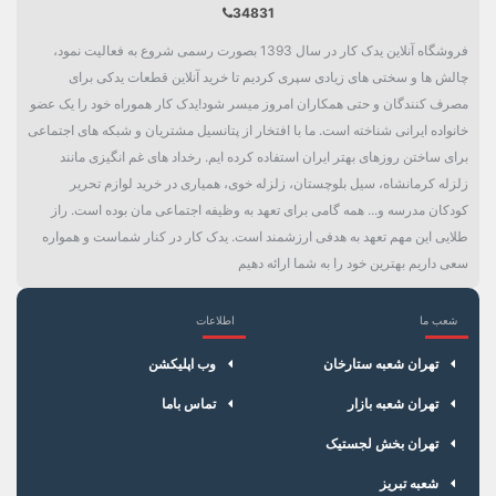
34831
فروشگاه آنلاین یدک کار در سال 1393 بصورت رسمی شروع به فعالیت نمود،
چالش ها و سختی های زیادی سپری کردیم تا خرید آنلاین قطعات یدکی برای
مصرف کنندگان و حتی همکاران امروز میسر شود!یدک کار هموراه خود را یک عضو
خانواده ایرانی شناخته است. ما با افتخار از پتانسیل مشتریان و شبکه های اجتماعی
برای ساختن روزهای بهتر ایران استفاده کرده ایم. رخداد های غم انگیزی مانند
زلزله کرمانشاه، سیل بلوچستان، زلزله خوی، همیاری در خرید لوازم تحریر
کودکان مدرسه و... همه گامی برای تعهد به وظیفه اجتماعی مان بوده است. راز
طلایی این مهم تعهد به هدفی ارزشمند است. یدک کار در کنار شماست و همواره
سعی داریم بهترین خود را به شما ارائه دهیم
شعب ما
اطلاعات
×
سبد خرید
تهران شعبه ستارخان
وب اپلیکشن
تهران شعبه بازار
تماس باما
تهران بخش لجستیک
شعبه تبریز