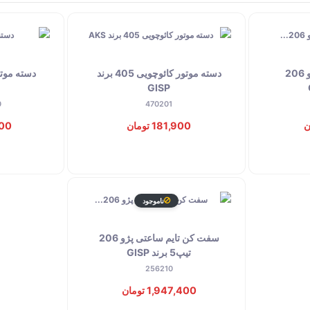
سفت کن تایم ثابت پژو 206
دسته موتور کائوچویی 405 برند
GISP
0
470201
181,900 تومان
,800
ناموجود
سفت کن تایم ساعتی پژو 206
تیپ5 برند GISP
256210
1,947,400 تومان