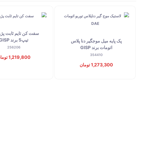
تیپ5 برند GISP
پک پایه میل موجگیر دنا پلاس
اتومات برند GISP
256206
354410
1,219,800 تومان
1,273,300 تومان