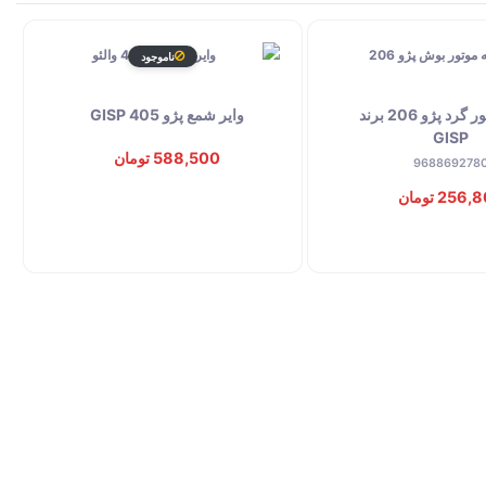
ناموجود
دسته موتور گرد پژو 206 برند
وایر شمع پژو 405 GISP
GISP
588,500 تومان
968869278
256 تومان