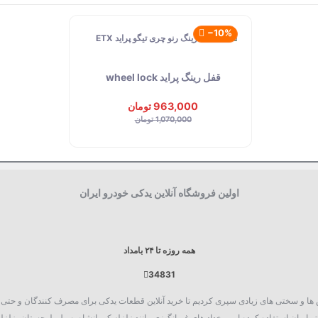
‎−10%
قفل رینگ پراید wheel lock
963,000 تومان
1,070,000 تومان
اولین فروشگاه آنلاین یدکی خودرو ایران
همه روزه تا ۲۴ بامداد
34831
روع به فعالیت نمود، چالش ها و سختی های زیادی سپری کردیم تا خرید آنلاین قطعات یدکی برای مصرف کنند
 ایران استفاده کرده ایم. رخداد های غم انگیزی مانند زلزله کرمانشاه، سیل بلوچستان، زلزله