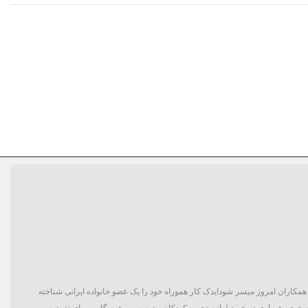
گان و حتی همکاران امروز میسر شود!یدک کار هموراه خود را یک عضو خانواده ایرانی شناخته
 خوی، همیاری در خرید لوازم تحریر کودکان مدرسه و... همه گامی برای تعهد به