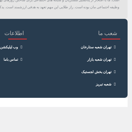
وظیفه اجتماعی مان بوده است. راز طلایی این مهم تعهد به هدفی ارزشمند است. یدک 
شعب ما
اطلاعات
تهران شعبه ستارخان
وب اپلیکشن
تهران شعبه بازار
تماس باما
تهران بخش لجستیک
شعبه تبریز