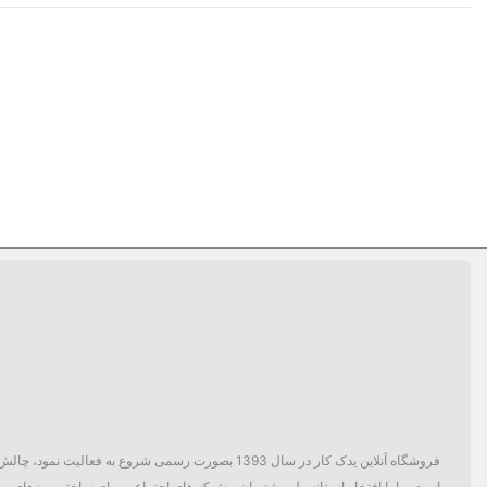
فروشگاه آنلاین یدک کار در سال 1393 بصورت رسمی ش
است. ما با افتخار از پتانسیل مشتریان و شبکه های اجتماعی برای ساختن روزهای بهتر