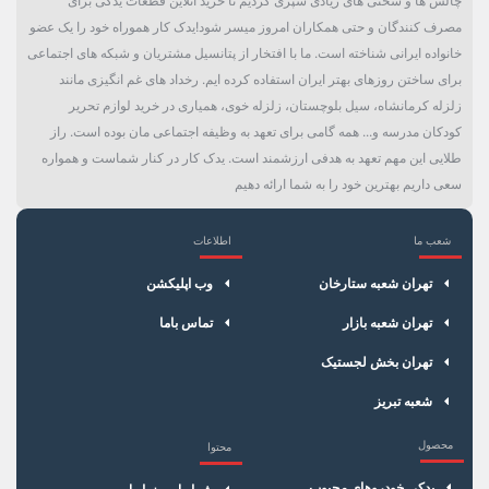
چالش ها و سختی های زیادی سپری کردیم تا خرید آنلاین قطعات یدکی برای
مصرف کنندگان و حتی همکاران امروز میسر شود!یدک کار هموراه خود را یک عضو
خانواده ایرانی شناخته است. ما با افتخار از پتانسیل مشتریان و شبکه های اجتماعی
برای ساختن روزهای بهتر ایران استفاده کرده ایم. رخداد های غم انگیزی مانند
زلزله کرمانشاه، سیل بلوچستان، زلزله خوی، همیاری در خرید لوازم تحریر
کودکان مدرسه و... همه گامی برای تعهد به وظیفه اجتماعی مان بوده است. راز
طلایی این مهم تعهد به هدفی ارزشمند است. یدک کار در کنار شماست و همواره
سعی داریم بهترین خود را به شما ارائه دهیم
شعب ما
اطلاعات
×
سبد خرید
تهران شعبه ستارخان
وب اپلیکشن
تهران شعبه بازار
تماس باما
تهران بخش لجستیک
شعبه تبریز
محصول
محتوا
یدکی خودروهای محبوب