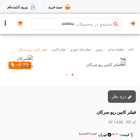
سبد خرید
ورود / ثبت‌نام
جستجو در محصولات
خانه
قطعات یدکی
موتور
فیلتر های خودرو
فیلتر کابین
فیلتر کابین ریو سرکان
‎−6.7%
درج نظر
فیلتر کابین ریو سرکان
کد کالا :
SF 1426
به روز
فوری ( اکسپرس)
قیمت:
تهران