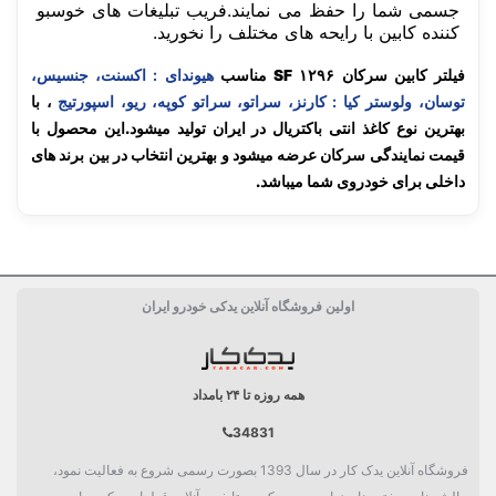
جسمی شما را حفظ می نمایند.فریب تبلیغات های خوسبو
کننده کابین با رایحه های مختلف را نخورید.
فیلتر کابین سرکان SF ۱۲۹۶ مناسب
هیوندای : اکسنت، جنسیس،
توسان، ولوستر کیا : کارنز، سراتو، سراتو کوپه، ریو، اسپورتیج
، با
بهترین نوع کاغذ انتی باکتریال در ایران تولید میشود.این محصول با
قیمت نمایندگی سرکان عرضه میشود و بهترین انتخاب در بین برند های
داخلی برای خودروی شما میباشد.
ساخت کشور
ایران Iran
اولین فروشگاه آنلاین یدکی خودرو ایران
کارکرد
10 هزار کیلومتر
بسته بندی
جعبه تکی
همه روزه تا ۲۴ بامداد
مشخصات فنی فيلتر
کاغذ سلولوز
34831
دسته بندی
فیلتر
فروشگاه آنلاین یدک کار در سال 1393 بصورت رسمی شروع به فعالیت نمود،