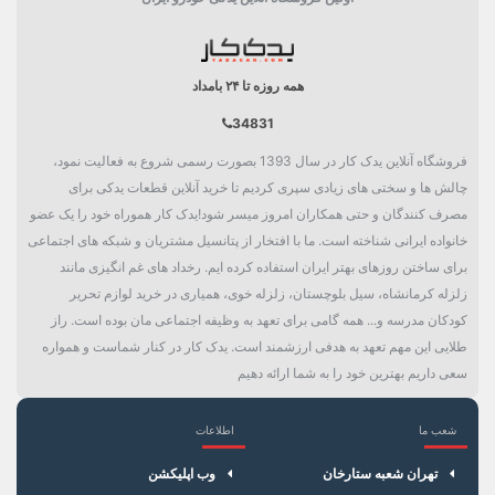
بسته بندی
جعبه تکی
همه روزه تا ۲۴ بامداد
دسته بندی
فیلتر
34831
فروشگاه آنلاین یدک کار در سال 1393 بصورت رسمی شروع به فعالیت نمود،
چالش ها و سختی های زیادی سپری کردیم تا خرید آنلاین قطعات یدکی برای
مصرف کنندگان و حتی همکاران امروز میسر شود!یدک کار هموراه خود را یک عضو
خانواده ایرانی شناخته است. ما با افتخار از پتانسیل مشتریان و شبکه های اجتماعی
برای ساختن روزهای بهتر ایران استفاده کرده ایم. رخداد های غم انگیزی مانند
زلزله کرمانشاه، سیل بلوچستان، زلزله خوی، همیاری در خرید لوازم تحریر
کودکان مدرسه و... همه گامی برای تعهد به وظیفه اجتماعی مان بوده است. راز
طلایی این مهم تعهد به هدفی ارزشمند است. یدک کار در کنار شماست و همواره
سعی داریم بهترین خود را به شما ارائه دهیم
شعب ما
اطلاعات
×
سبد خرید
تهران شعبه ستارخان
وب اپلیکشن