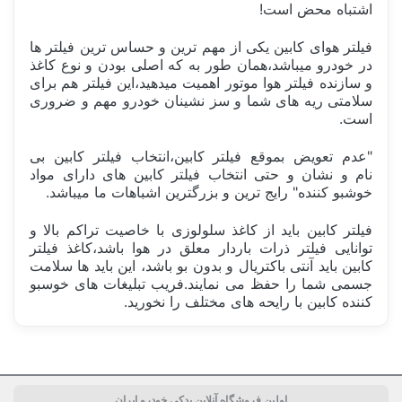
اشتباه محض است!
فیلتر هوای کابین یکی از مهم ترین و حساس ترین فیلتر ها
در خودرو میباشد،همان طور به که اصلی بودن و نوع کاغذ
و سازنده فیلتر هوا موتور اهمیت میدهید،این فیلتر هم برای
سلامتی ریه های شما و سز نشینان خودرو مهم و ضروری
است.
"عدم تعویض بموقع فیلتر کابین،انتخاب فیلتر کابین بی
نام و نشان و حتی انتخاب فیلتر کابین های دارای مواد
خوشبو کننده" رایج ترین و بزرگترین اشباهات ما میباشد.
فیلتر کابین باید از کاغذ سلولوزی با خاصیت تراکم بالا و
توانایی فیلتر ذرات باردار معلق در هوا باشد،کاغذ فیلتر
کابین باید آنتی باکتریال و بدون بو باشد، این باید ها سلامت
جسمی شما را حفظ می نمایند.فریب تبلیغات های خوسبو
کننده کابین با رایحه های مختلف را نخورید.
ساخت کشور
چین China
اولین فروشگاه آنلاین یدکی خودرو ایران
کارکرد
10 هزار کیلومتر