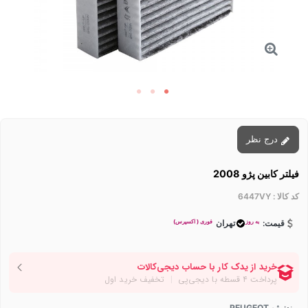
درج نظر
فیلتر کابین پژو 2008
کد کالا :
6447VY
به روز
فوری ( اکسپرس)
قیمت:
تهران
برند:
پژو PEUGEOT