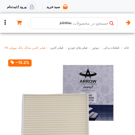
سبد خرید
ورود / ثبت‌نام
جستجو در محصولات
خانه
قطعات یدکی
موتور
فیلتر های خودرو
فیلتر کابین
فیلتر کابین سانگ یانگ تیوولی ARROW
‎−15.2%