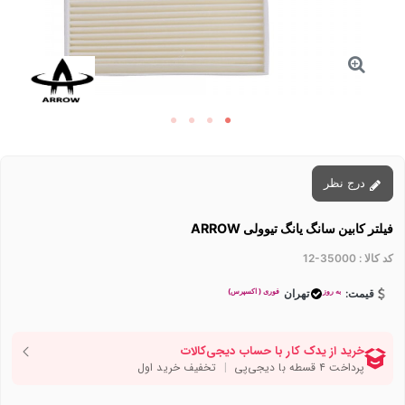
درج نظر
فیلتر کابین سانگ یانگ تیوولی ARROW
کد کالا :
12-35000
به روز
فوری ( اکسپرس)
قیمت:
تهران