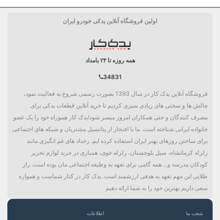
اولین فروشگاه آنلاین یدکی خودرو ایران
همه روزه تا ۲۴ بامداد
34831
فروشگاه آنلاین یدک کار در سال 1393 بصورت رسمی شروع به فعالیت نمود،
چالش ها و سختی های زیادی سپری کردیم تا خرید آنلاین قطعات یدکی برای
مصرف کنندگان و حتی همکاران امروز میسر شود!یدک کار هموراه خود را یک عضو
خانواده ایرانی شناخته است. ما با افتخار از پتانسیل مشتریان و شبکه های اجتماعی
برای ساختن روزهای بهتر ایران استفاده کرده ایم. رخداد های غم انگیزی مانند
زلزله کرمانشاه، سیل بلوچستان، زلزله خوی، همیاری در خرید لوازم تحریر
کودکان مدرسه و... همه گامی برای تعهد به وظیفه اجتماعی مان بوده است. راز
طلایی این مهم تعهد به هدفی ارزشمند است. یدک کار در کنار شماست و همواره
سعی داریم بهترین خود را به شما ارائه دهیم
شعب ما
اطلاعات