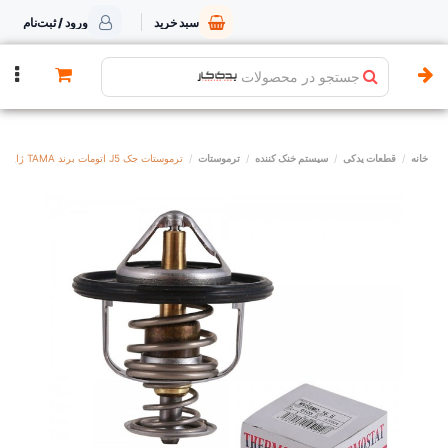
سبد خرید
ورود / ثبت‌نام
جستجو در محصولات
خانه
قطعات یدکی
سیستم خنک کننده
ترموستات
ترموستات جک J5 اتومات برند TAMA ژاپن