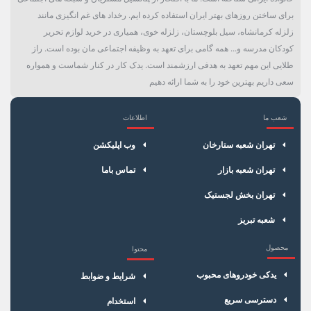
برای ساختن روزهای بهتر ایران استفاده کرده ایم. رخداد های غم انگیزی مانند
زلزله کرمانشاه، سیل بلوچستان، زلزله خوی، همیاری در خرید لوازم تحریر
کودکان مدرسه و... همه گامی برای تعهد به وظیفه اجتماعی مان بوده است. راز
طلایی این مهم تعهد به هدفی ارزشمند است. یدک کار در کنار شماست و همواره
سعی داریم بهترین خود را به شما ارائه دهیم
شعب ما
اطلاعات
×
سبد خرید
تهران شعبه ستارخان
وب اپلیکشن
تهران شعبه بازار
تماس باما
تهران بخش لجستیک
شعبه تبریز
محصول
محتوا
یدکی خودروهای محبوب
شرایط و ضوابط
دسترسی سریع
استخدام