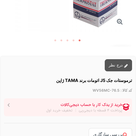
توقف عرضه
درج نظر
ترموستات جک J5 اتومات برند TAMA ژاپن
کد کالا :
WV56MC-76.5
بررسی سازگاری