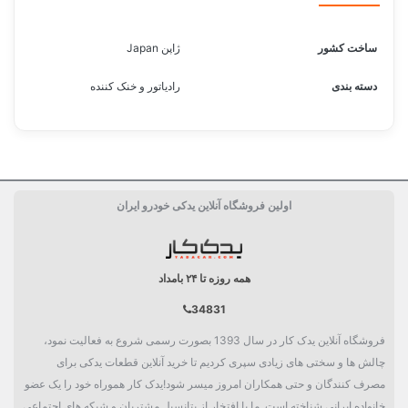
ساخت کشور
ژاپن Japan
دسته بندی
رادیاتور و خنک کننده
اولین فروشگاه آنلاین یدکی خودرو ایران
همه روزه تا ۲۴ بامداد
34831
فروشگاه آنلاین یدک کار در سال 1393 بصورت رسمی شروع به فعالیت نمود،
چالش ها و سختی های زیادی سپری کردیم تا خرید آنلاین قطعات یدکی برای
مصرف کنندگان و حتی همکاران امروز میسر شود!یدک کار هموراه خود را یک عضو
خانواده ایرانی شناخته است. ما با افتخار از پتانسیل مشتریان و شبکه های اجتماعی