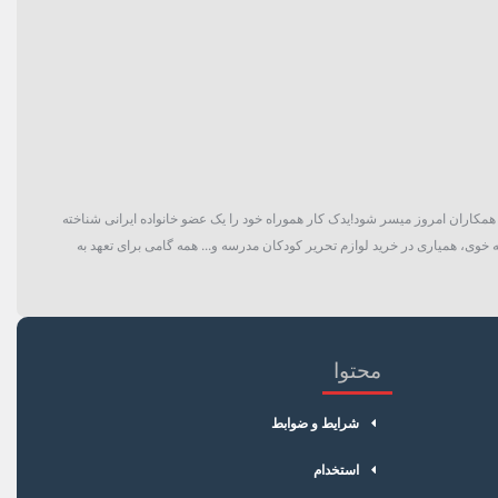
گان و حتی همکاران امروز میسر شود!یدک کار هموراه خود را یک عضو خانواده ایرانی شناخته
 خوی، همیاری در خرید لوازم تحریر کودکان مدرسه و... همه گامی برای تعهد به
محتوا
شرایط و ضوابط
استخدام