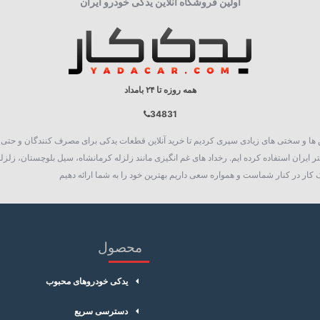
اولین فروشگاه آنلاین یدکی خودرو ایران
همه روزه تا ۲۴ بامداد
34831
روع به فعالیت نمود، چالش ها و سختی های زیادی سپری کردیم تا خرید آنلاین قطعات یدکی برای مصرف کنند
 ایران استفاده کرده ایم. رخداد های غم انگیزی مانند زلزله کرمانشاه، سیل بلوچستان، زلزله
کار در کنار شماست و همواره سعی داریم بهترین خود را به شما ارائه دهیم
محصول
یدکی خودروهای محبوب
دسترسی سریع