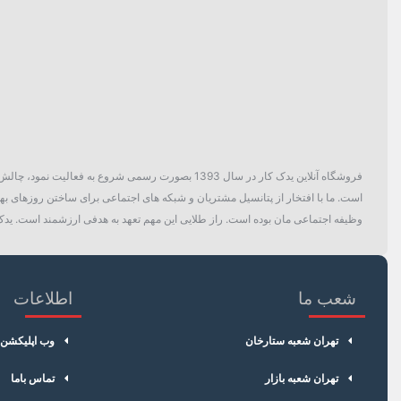
فروشگاه آنلاین یدک کار در سال 1393 بصورت رسمی ش
است. ما با افتخار از پتانسیل مشتریان و شبکه های اجتماعی برای ساختن روزهای بهتر
وظیفه اجتماعی مان بوده است. راز طلایی این مهم تعهد به هدفی ارزشمند است. یدک 
شعب ما
اطلاعات
تهران شعبه ستارخان
وب اپلیکشن
تهران شعبه بازار
تماس باما