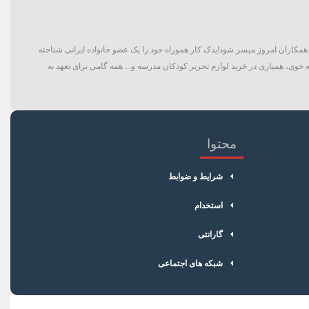
گان و حتی همکاران امروز میسر شود!یدک کار هموراه خود را یک عضو خانواده ایرانی شناخته
 خوی، همیاری در خرید لوازم تحریر کودکان مدرسه و... همه گامی برای تعهد به
محتوا
شرایط و ضوابط
استخدام
گارانتی
شبکه های اجتماعی