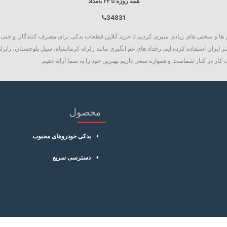
همه روزه تا ۲۴ بامداد
34831
روع به فعالیت نمود، چالش ها و سختی های زیادی سپری کردیم تا خرید آنلاین قطعات یدکی برای مصرف کنند
 ایران استفاده کرده ایم. رخداد های غم انگیزی مانند زلزله کرمانشاه، سیل بلوچستان، زلزله
کار در کنار شماست و همواره سعی داریم بهترین خود را به شما ارائه دهیم
محصول
یدکی خودروهای محبوب
دسترسی سریع