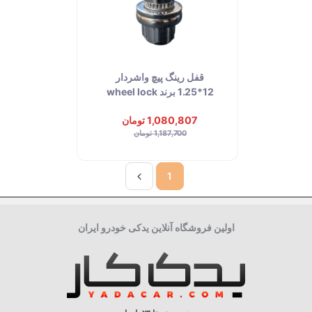
قفل رینگ پیچ واشردار
12*1.25 برند wheel lock
1,080,807 تومان
1,187,700 تومان
1
اولین فروشگاه آنلاین یدکی خودرو ایران