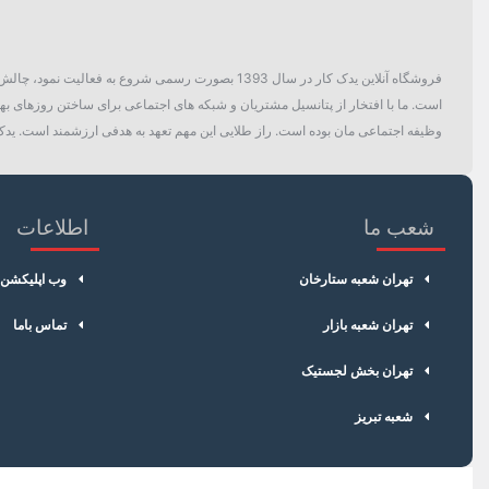
فروشگاه آنلاین یدک کار در سال 1393 بصورت رسمی ش
است. ما با افتخار از پتانسیل مشتریان و شبکه های اجتماعی برای ساختن روزهای بهتر
وظیفه اجتماعی مان بوده است. راز طلایی این مهم تعهد به هدفی ارزشمند است. یدک 
شعب ما
اطلاعات
تهران شعبه ستارخان
وب اپلیکشن
تهران شعبه بازار
تماس باما
تهران بخش لجستیک
شعبه تبریز