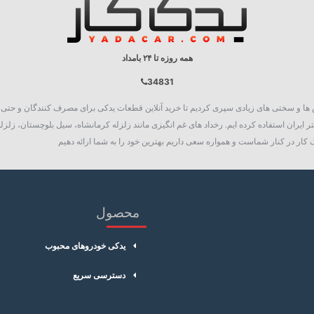
همه روزه تا ۲۴ بامداد
34831
روع به فعالیت نمود، چالش ها و سختی های زیادی سپری کردیم تا خرید آنلاین قطعات یدکی برای مصرف کنند
 ایران استفاده کرده ایم. رخداد های غم انگیزی مانند زلزله کرمانشاه، سیل بلوچستان، زلزله
کار در کنار شماست و همواره سعی داریم بهترین خود را به شما ارائه دهیم
محصول
یدکی خودروهای محبوب
دسترسی سریع