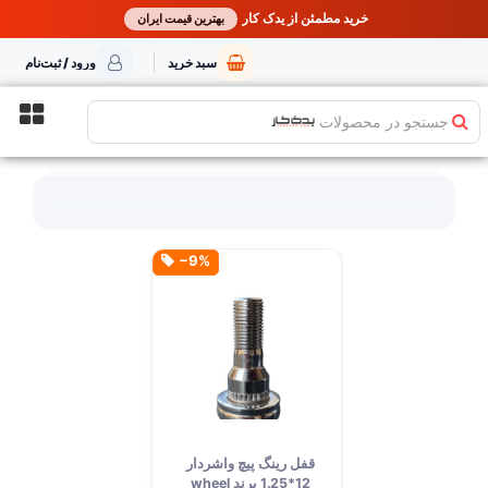
خرید مطمئن از یدک کار
بهترین قیمت ایران
سبد خرید
ورود / ثبت‌نام
جستجو در محصولات
‎−9%
قفل رینگ پیچ واشردار
12*1.25 برند wheel