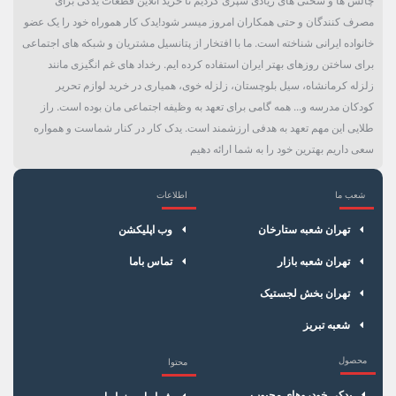
چالش ها و سختی های زیادی سپری کردیم تا خرید آنلاین قطعات یدکی برای
مصرف کنندگان و حتی همکاران امروز میسر شود!یدک کار هموراه خود را یک عضو
خانواده ایرانی شناخته است. ما با افتخار از پتانسیل مشتریان و شبکه های اجتماعی
برای ساختن روزهای بهتر ایران استفاده کرده ایم. رخداد های غم انگیزی مانند
زلزله کرمانشاه، سیل بلوچستان، زلزله خوی، همیاری در خرید لوازم تحریر
کودکان مدرسه و... همه گامی برای تعهد به وظیفه اجتماعی مان بوده است. راز
طلایی این مهم تعهد به هدفی ارزشمند است. یدک کار در کنار شماست و همواره
سعی داریم بهترین خود را به شما ارائه دهیم
شعب ما
اطلاعات
×
سبد خرید
تهران شعبه ستارخان
وب اپلیکشن
تهران شعبه بازار
تماس باما
تهران بخش لجستیک
شعبه تبریز
محصول
محتوا
یدکی خودروهای محبوب